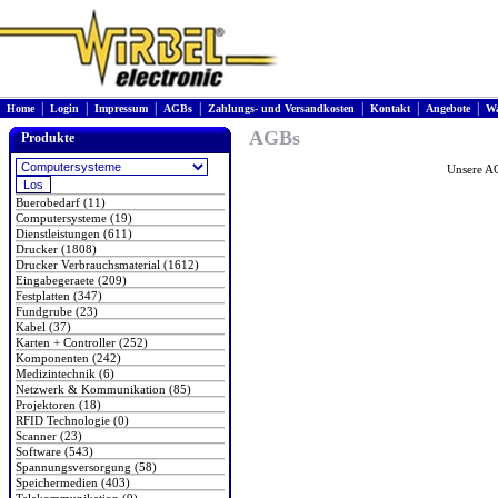
|
|
|
|
|
|
|
Home
Login
Impressum
AGBs
Zahlungs- und Versandkosten
Kontakt
Angebote
Wa
AGBs
Produkte
Unsere A
Buerobedarf (11)
Computersysteme (19)
Dienstleistungen (611)
Drucker (1808)
Drucker Verbrauchsmaterial (1612)
Eingabegeraete (209)
Festplatten (347)
Fundgrube (23)
Kabel (37)
Karten + Controller (252)
Komponenten (242)
Medizintechnik (6)
Netzwerk & Kommunikation (85)
Projektoren (18)
RFID Technologie (0)
Scanner (23)
Software (543)
Spannungsversorgung (58)
Speichermedien (403)