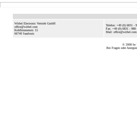
Wirbel Electronic Vertrieb GmbH
Telefon: +49 (0) 6831 - 
office@wirbel.com
Fax: +49 (0) 6831 - 988
Kohlbrunnenstr. 15
Mail: office@wirbel.com
66740
Saarlouis
© 2008 by 
Bei Fragen oder Anregun