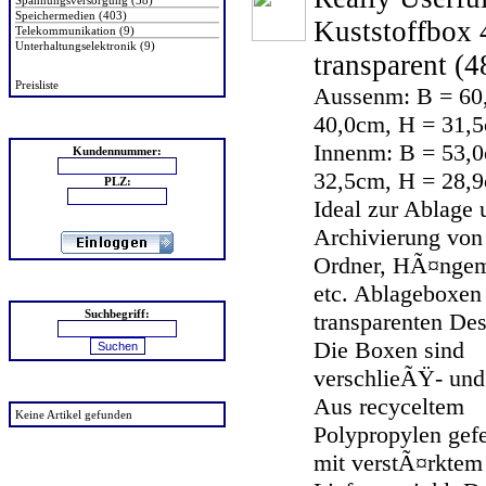
Spannungsversorgung (58)
Speichermedien (403)
Kuststoffbox 4
Telekommunikation (9)
Unterhaltungselektronik (9)
transparent
(4
Preisliste
Aussenm: B = 60
40,0cm, H = 31,
Login
Innenm: B = 53,0
Kundennummer:
32,5cm, H = 28,
PLZ:
Ideal zur Ablage 
Archivierung von 
Ordner, HÃ¤nge
Suchen
etc. Ablageboxen
Suchbegriff:
transparenten De
Die Boxen sind
verschlieÃŸ- und 
zuletzt angesehen
Aus recyceltem
Keine Artikel gefunden
Polypropylen gefe
mit verstÃ¤rktem