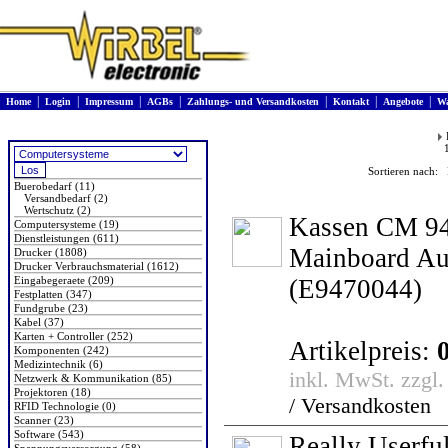
|
|
|
|
|
|
|
Home
Login
Impressum
AGBs
Zahlungs- und Versandkosten
Kontakt
Angebote
Wa
Produkte
Sortieren nach: 
Buerobedarf (11)
Versandbedarf (2)
Wertschutz (2)
Kassen CM 9
Computersysteme (19)
Dienstleistungen (611)
Mainboard Au
Drucker (1808)
Drucker Verbrauchsmaterial (1612)
Eingabegeraete (209)
(E9470044)
Festplatten (347)
Fundgrube (23)
Kabel (37)
Karten + Controller (252)
Artikelpreis:
Komponenten (242)
Medizintechnik (6)
inkl. MwSt. zzgl
Netzwerk & Kommunikation (85)
Projektoren (18)
/ Versandkosten
RFID Technologie (0)
Scanner (23)
Software (543)
Really Userfu