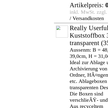
Artikelpreis:
inkl. MwSt. zzgl
/ Versandkosten
Really Userfu
Kuststoffbox 3
transparent
(3
Aussenm: B = 48
39,0cm, H = 31,
Ideal zur Ablage 
Archivierung von 
Ordner, HÃ¤nge
etc. Ablageboxen
transparenten De
Die Boxen sind
verschlieÃŸ- und 
Aus recyceltem