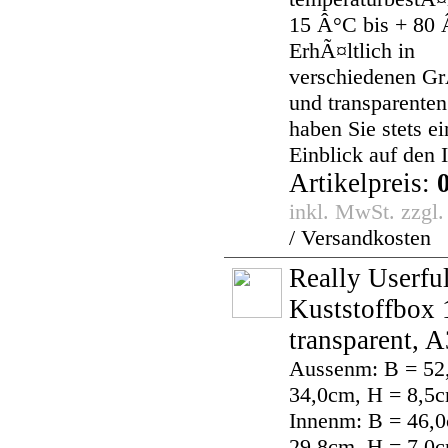
15 Â°C bis + 80 
ErhÃ¤ltlich in
verschiedenen 
und transparenten
haben Sie stets e
Einblick auf den I
Artikelpreis:
inkl. MwSt. zzgl
/ Versandkosten
Really Userfu
Kuststoffbox 1
transparent, A
Aussenm: B = 52
34,0cm, H = 8,5
Innenm: B = 46,0
29,8cm, H = 7,0