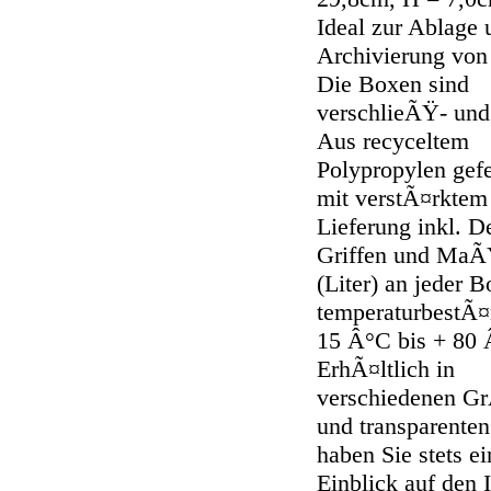
Ideal zur Ablage 
Archivierung von 
Die Boxen sind
verschlieÃŸ- und 
Aus recyceltem
Polypropylen gefe
mit verstÃ¤rktem
Lieferung inkl. D
Griffen und Ma
(Liter) an jeder B
temperaturbestÃ¤
15 Â°C bis + 80 
ErhÃ¤ltlich in
verschiedenen 
und transparenten
haben Sie stets e
Einblick auf den I