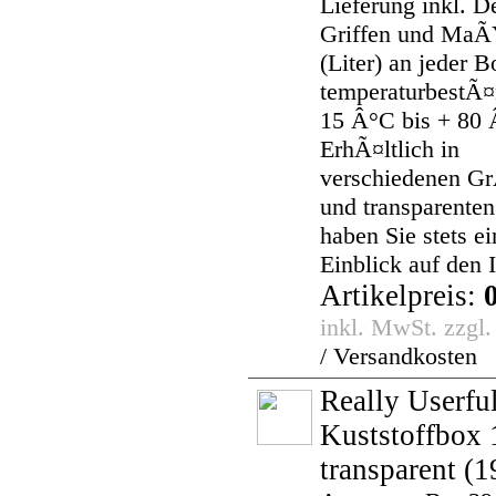
Lieferung inkl. D
Griffen und Ma
(Liter) an jeder B
temperaturbestÃ¤
15 Â°C bis + 80 
ErhÃ¤ltlich in
verschiedenen 
und transparenten
haben Sie stets e
Einblick auf den I
Artikelpreis:
inkl. MwSt. zzgl
/ Versandkosten
Really Userfu
Kuststoffbox 1
transparent
(1