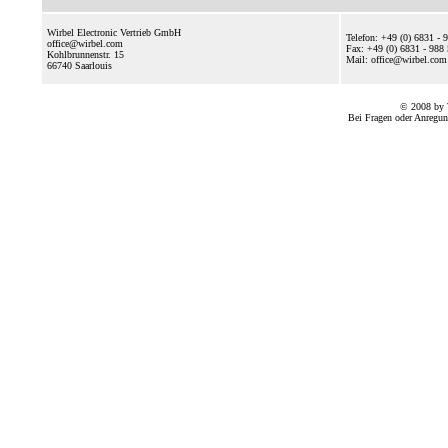
Wirbel Electronic Vertrieb GmbH
Telefon: +49 (0) 6831 - 
office@wirbel.com
Fax: +49 (0) 6831 - 988
Kohlbrunnenstr. 15
Mail: office@wirbel.c
66740
Saarlouis
© 2008 by 
Bei Fragen oder Anregun