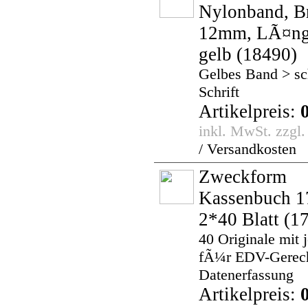
Nylonband, Br
12mm, LÃ¤ng
gelb
(18490)
Gelbes Band > s
Schrift
Artikelpreis:
inkl. MwSt. zzgl
/ Versandkosten
Zweckform
Kassenbuch 1
2*40 Blatt
(17
40 Originale mit 
fÃ¼r EDV-Gerec
Datenerfassung
Artikelpreis: