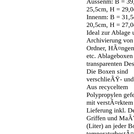
Aussenm: B = 39
25,5cm, H = 29,
Innenm: B = 31,5
20,5cm, H = 27,
Ideal zur Ablage 
Archivierung von 
Ordner, HÃ¤nge
etc. Ablageboxen
transparenten De
Die Boxen sind
verschlieÃŸ- und 
Aus recyceltem
Polypropylen gefe
mit verstÃ¤rktem
Lieferung inkl. D
Griffen und Ma
(Liter) an jeder B
temperaturbestÃ¤