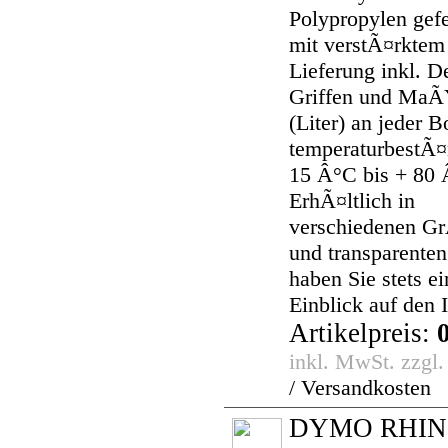
Polypropylen gefe
mit verstÃ¤rktem
Lieferung inkl. D
Griffen und Ma
(Liter) an jeder B
temperaturbestÃ¤
15 Â°C bis + 80 
ErhÃ¤ltlich in
verschiedenen 
und transparenten
haben Sie stets e
Einblick auf den I
Artikelpreis:
inkl. MwSt. zzgl
/ Versandkosten
DYMO RHIN