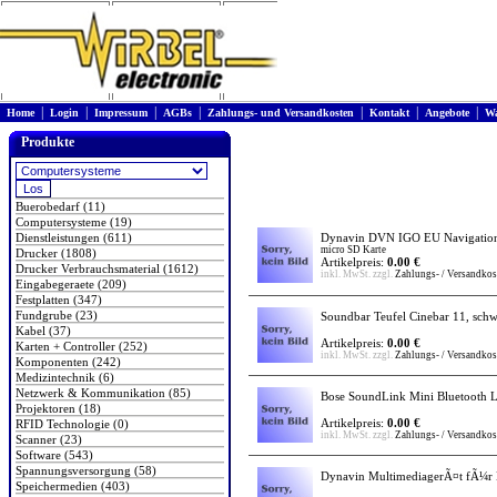
|
|
|
|
|
|
|
Home
Login
Impressum
AGBs
Zahlungs- und Versandkosten
Kontakt
Angebote
Wa
Produkte
Buerobedarf (11)
Computersysteme (19)
Dienstleistungen (611)
Dynavin DVN IGO EU Navigation
micro SD Karte
Drucker (1808)
Artikelpreis:
0.00 €
Drucker Verbrauchsmaterial (1612)
inkl. MwSt. zzgl.
Zahlungs- / Versandkos
Eingabegeraete (209)
Festplatten (347)
Fundgrube (23)
Soundbar Teufel Cinebar 11, sch
Kabel (37)
Artikelpreis:
0.00 €
Karten + Controller (252)
inkl. MwSt. zzgl.
Zahlungs- / Versandkos
Komponenten (242)
Medizintechnik (6)
Netzwerk & Kommunikation (85)
Bose SoundLink Mini Bluetooth L
Projektoren (18)
Artikelpreis:
0.00 €
RFID Technologie (0)
inkl. MwSt. zzgl.
Zahlungs- / Versandkos
Scanner (23)
Software (543)
Spannungsversorgung (58)
Dynavin MultimediagerÃ¤t fÃ¼r 
Speichermedien (403)