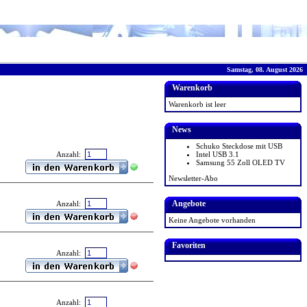
Samstag, 08. August 2026
Warenkorb
Warenkorb ist leer
News
Schuko Steckdose mit USB
Intel USB 3.1
Anzahl:
Samsung 55 Zoll OLED TV
Newsletter-Abo
Angebote
Anzahl:
Keine Angebote vorhanden
Favoriten
Anzahl:
Anzahl: