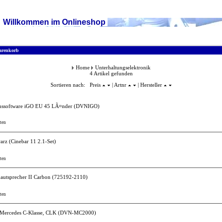
Willkommen im Onlineshop
renkorb
Home
Unterhaltungselektronik
4 Artikel gefunden
Sortieren nach: Preis
| Artnr
| Hersteller
ssoftware iGO EU 45 LÃ¤nder
(DVNIGO)
ten
warz
(Cinebar 11 2.1-Set)
ten
autsprecher II Carbon
(725192-2110)
ten
Mercedes C-Klasse, CLK
(DVN-MC2000)