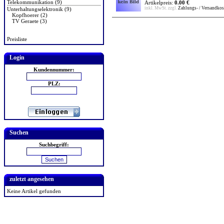
Telekommunikation (9)
Artikelpreis:
0.00 €
inkl. MwSt. zzgl.
Zahlungs- / Versandkos
Unterhaltungselektronik (9)
Kopfhoerer (2)
TV Geraete (3)
Preisliste
Login
Kundennummer:
PLZ:
Suchen
Suchbegriff:
zuletzt angesehen
Keine Artikel gefunden