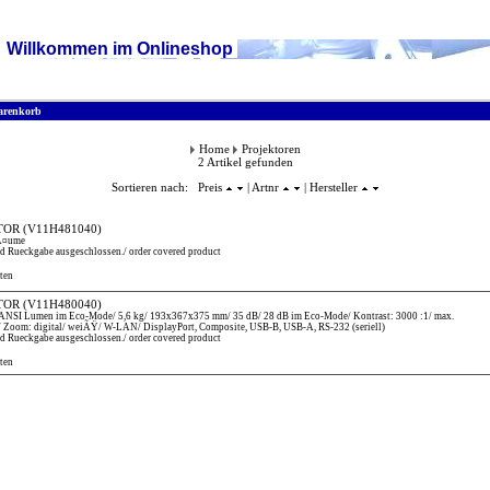
Willkommen im Onlineshop
renkorb
Home
Projektoren
2 Artikel gefunden
Sortieren nach: Preis
| Artnr
| Hersteller
TOR
(V11H481040)
rÃ¤ume
d Rueckgabe ausgeschlossen./ order covered product
ten
TOR
(V11H480040)
I Lumen im Eco-Mode/ 5,6 kg/ 193x367x375 mm/ 35 dB/ 28 dB im Eco-Mode/ Kontrast: 3000 :1/ max.
/ Zoom: digital/ weiÃŸ/ W-LAN/ DisplayPort, Composite, USB-B, USB-A, RS-232 (seriell)
d Rueckgabe ausgeschlossen./ order covered product
ten