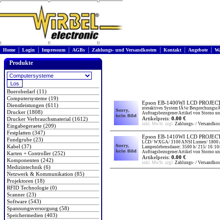
|
|
|
|
|
|
|
Home
Login
Impressum
AGBs
Zahlungs- und Versandkosten
Kontakt
Angebote
Wa
Produkte
Buerobedarf (11)
Computersysteme (19)
Epson EB-1400WI LCD PROJEC
Dienstleistungen (611)
nteraktives System fÃ¼r Besprechungs
Drucker (1808)
Auftragsbezogener Artikel von Storno un
Artikelpreis:
0.00 €
Drucker Verbrauchsmaterial (1612)
inkl. MwSt. zzgl.
Zahlungs- / Versandkos
Eingabegeraete (209)
Festplatten (347)
Epson EB-1410WI LCD PROJEC
Fundgrube (23)
LCD/ WXGA/ 3100 ANSI Lumen/ 1800 ANS
Kabel (37)
Lampenlebensdauer: 3500 h/ 215/ 16:10
Auftragsbezogener Artikel von Storno un
Karten + Controller (252)
Artikelpreis:
0.00 €
Komponenten (242)
inkl. MwSt. zzgl.
Zahlungs- / Versandkos
Medizintechnik (6)
Netzwerk & Kommunikation (85)
Projektoren (18)
RFID Technologie (0)
Scanner (23)
Software (543)
Spannungsversorgung (58)
Speichermedien (403)