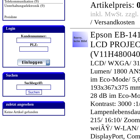
Telekommunikation (9)
Artikelpreis:
Unterhaltungselektronik (9)
inkl. MwSt. zzgl
Preisliste
/ Versandkosten
Login
Epson EB-14
Kundennummer:
LCD PROJE
PLZ:
(V11H480040
LCD/ WXGA/ 31
Lumen/ 1800 AN
Suchen
im Eco-Mode/ 5,6
Suchbegriff:
193x367x375 mm/
28 dB im Eco-Mo
Kontrast: 3000 :1
zuletzt angesehen
Lampenlebensdaue
Keine Artikel gefunden
215/ 16:10/ Zoom:
weiÃŸ/ W-LAN/
DisplayPort, Com