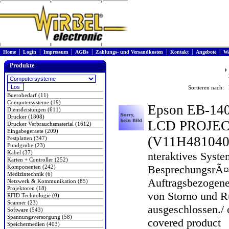
|
|
|
|
|
|
|
Home
Login
Impressum
AGBs
Zahlungs- und Versandkosten
Kontakt
Angebote
Wa
Produkte
Sortieren nach: 
Buerobedarf (11)
Computersysteme (19)
Epson EB-14
Dienstleistungen (611)
Drucker (1808)
LCD PROJE
Drucker Verbrauchsmaterial (1612)
Eingabegeraete (209)
(V11H481040
Festplatten (347)
Fundgrube (23)
Kabel (37)
nteraktives Syst
Karten + Controller (252)
BesprechungsrÃ
Komponenten (242)
Medizintechnik (6)
Auftragsbezogene
Netzwerk & Kommunikation (85)
Projektoren (18)
von Storno und 
RFID Technologie (0)
Scanner (23)
ausgeschlossen./ 
Software (543)
Spannungsversorgung (58)
covered product
Speichermedien (403)