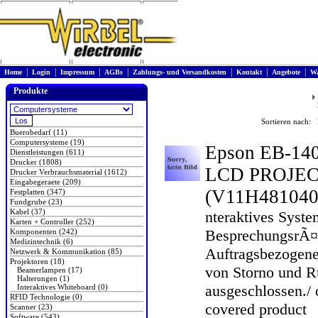
|
|
|
|
|
|
|
Home
Login
Impressum
AGBs
Zahlungs- und Versandkosten
Kontakt
Angebote
Wa
Produkte
Sortieren nach: 
Buerobedarf (11)
Computersysteme (19)
Epson EB-14
Dienstleistungen (611)
Drucker (1808)
LCD PROJE
Drucker Verbrauchsmaterial (1612)
Eingabegeraete (209)
(V11H481040
Festplatten (347)
Fundgrube (23)
Kabel (37)
nteraktives Syst
Karten + Controller (252)
BesprechungsrÃ
Komponenten (242)
Medizintechnik (6)
Auftragsbezogene
Netzwerk & Kommunikation (85)
Projektoren (18)
von Storno und 
Beamerlampen (17)
Halterungen (1)
ausgeschlossen./ 
Interaktives Whiteboard (0)
RFID Technologie (0)
covered product
Scanner (23)
Software (543)