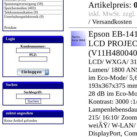
Artikelpreis:
Spannungsversorgung (58)
Speichermedien (403)
inkl. MwSt. zzgl
Telekommunikation (9)
Unterhaltungselektronik (9)
/ Versandkosten
Preisliste
Epson EB-14
Login
LCD PROJE
Kundennummer:
(V11H480040
PLZ:
LCD/ WXGA/ 31
Lumen/ 1800 AN
im Eco-Mode/ 5,6
193x367x375 mm/
Suchen
28 dB im Eco-Mo
Suchbegriff:
Kontrast: 3000 :1
Lampenlebensdaue
zuletzt angesehen
215/ 16:10/ Zoom:
Keine Artikel gefunden
weiÃŸ/ W-LAN/
DisplayPort, Com