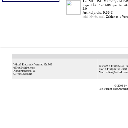
128MB USB Memory
(KUSB
KapazitÃ¤t: 128 MB/ Sperrfunktio
2.0
Artikelpreis:
0.00 €
inkl. MwSt. zzgl.
Zahlungs- / Ver
Wirbel Electronic Vertrieb GmbH
Telefon: +49 (0) 6831 - 
office@wirbel.com
Fax: +49 (0) 6831 - 988
Kohlbrunnenstr. 15
Mail: office@wirbel.c
66740
Saarlouis
© 2008 by 
Bei Fragen oder Anregun