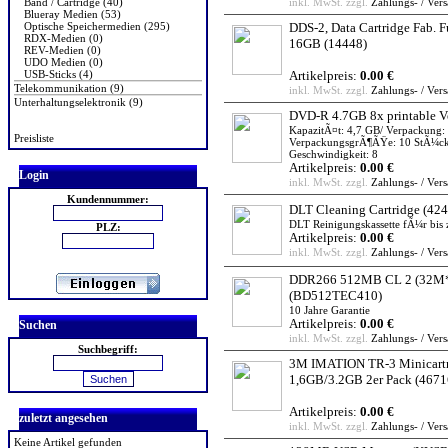
Band / Cartridge (40)
inkl. MwSt. zzgl.
Zahlungs- / Ver
Blueray Medien (53)
Optische Speichermedien (295)
DDS-2, Data Cartridge Fab. F
RDX-Medien (0)
16GB
(14448)
REV-Medien (0)
UDO Medien (0)
USB-Sticks (4)
Artikelpreis:
0.00 €
Telekommunikation (9)
inkl. MwSt. zzgl.
Zahlungs- / Ver
Unterhaltungselektronik (9)
DVD-R 4.7GB 8x printable V
KapazitÃ¤t: 4,7 GB/ Verpackung: 
Preisliste
VerpackungsgrÃ¶ÃŸe: 10 StÃ¼ck/
Geschwindigkeit: 8
Artikelpreis:
0.00 €
Login
inkl. MwSt. zzgl.
Zahlungs- / Ver
Kundennummer:
DLT Cleaning Cartridge
(424
DLT Reinigungskassette fÃ¼r bis
PLZ:
Artikelpreis:
0.00 €
inkl. MwSt. zzgl.
Zahlungs- / Ver
DDR266 512MB CL 2 (32M*
(BD512TEC410)
10 Jahre Garantie
Artikelpreis:
0.00 €
Suchen
inkl. MwSt. zzgl.
Zahlungs- / Ver
Suchbegriff:
3M IMATION TR-3 Minicart
1,6GB/3.2GB 2er Pack
(4671
Artikelpreis:
0.00 €
zuletzt angesehen
inkl. MwSt. zzgl.
Zahlungs- / Ver
Keine Artikel gefunden