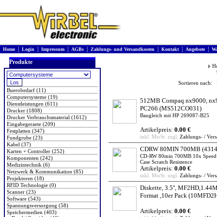
|
|
|
|
|
|
|
Home
Login
Impressum
AGBs
Zahlungs- und Versandkosten
Kontakt
Angebote
Wa
Produkte
H
Sortieren nach: 
Buerobedarf (11)
Computersysteme (19)
512MB Compaq nx9000, nx
Dienstleistungen (611)
PC266
(MS512CO031)
Drucker (1808)
Baugleich mit HP 269087-B25
Drucker Verbrauchsmaterial (1612)
Eingabegeraete (209)
Artikelpreis:
0.00 €
Festplatten (347)
inkl. MwSt. zzgl.
Zahlungs- / Ver
Fundgrube (23)
Kabel (37)
CDRW 80MIN 700MB
(4314
Karten + Controller (252)
CD-RW 80min 700MB 10x Speed S
Komponenten (242)
Case Scratch Resistence
Medizintechnik (6)
Artikelpreis:
0.00 €
Netzwerk & Kommunikation (85)
inkl. MwSt. zzgl.
Zahlungs- / Ver
Projektoren (18)
RFID Technologie (0)
Diskette, 3.5'', MF2HD,1.4
Scanner (23)
Format ,10er Pack
(10MFD2
Software (543)
Spannungsversorgung (58)
Artikelpreis:
0.00 €
Speichermedien (403)