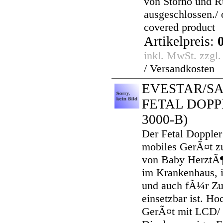
von Storno und 
ausgeschlossen./ 
covered product
Artikelpreis:
inkl. MwSt. zzgl
/ Versandkosten
EVESTAR/S
FETAL DOPP
3000-B)
Der Fetal Doppler 
mobiles GerÃ¤t 
von Baby HerztÃ¶
im Krankenhaus, i
und auch fÃ¼r Z
einsetzbar ist. Ho
GerÃ¤t mit LCD/