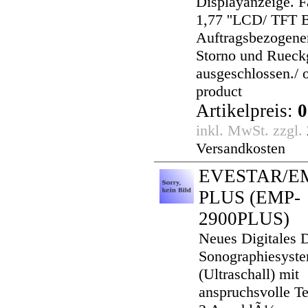
Displayanzeige. F
1,77 ''LCD/ TFT B
Auftragsbezogener
Storno und Rueck
ausgeschlossen./ 
product
Artikelpreis:
0
inkl. MwSt. zzgl.
Versandkosten
EVESTAR/EM
PLUS
(EMP-
2900PLUS)
Neues Digitales 
Sonographiesyst
(Ultraschall) mit
anspruchsvolle T