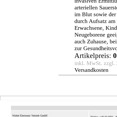
invasiven Ermittl
arteriellen Sauers
im Blut sowie der
durch Aufsatz am 
Erwachsene, Kind
Neugeborene geeig
auch Zuhause, bei
zur Gesundheitsv
Artikelpreis:
0
inkl. MwSt. zzgl.
Versandkosten
Wirbel Electronic Vertrieb GmbH
Telefon: +49 (0) 6831 - 