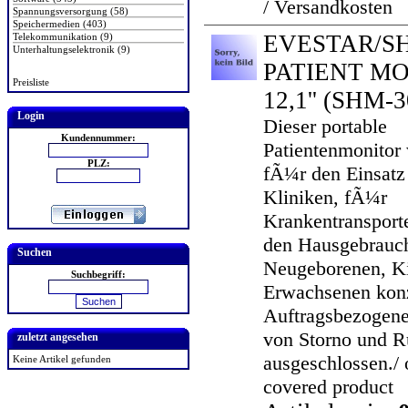
/ Versandkosten
Spannungsversorgung (58)
Speichermedien (403)
EVESTAR/S
Telekommunikation (9)
Unterhaltungselektronik (9)
PATIENT M
Preisliste
12,1''
(SHM-3
Login
Dieser portable
Kundennummer:
Patientenmonitor
PLZ:
fÃ¼r den Einsatz
Kliniken, fÃ¼r
Krankentransport
den Hausgebrauch
Suchen
Neugeborenen, K
Suchbegriff:
Erwachsenen konz
Auftragsbezogene
von Storno und 
zuletzt angesehen
ausgeschlossen./ 
Keine Artikel gefunden
covered product