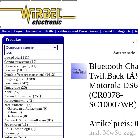
|
|
|
|
|
|
|
Home
Login
Impressum
AGBs
Zahlungs- und Versandkosten
Kontakt
Angebote
Wa
Produkte
H
Sortieren nach: 
Buerobedarf (11)
Computersysteme (19)
Bluetooth Cha
Dienstleistungen (611)
Drucker (1808)
Twil.Back fÃ
Drucker Verbrauchsmaterial (1612)
Eingabegeraete (209)
Motorola DS
Festplatten (347)
Fundgrube (23)
Kabel (37)
(CR0078-
Karten + Controller (252)
Komponenten (242)
SC10007WR)
Medizintechnik (6)
Geraete und Ausstattung (0)
Mäuse (0)
Tastaturen (0)
Netzwerk & Kommunikation (85)
Artikelpreis:
Projektoren (18)
RFID Technologie (0)
inkl. MwSt. zzgl
Scanner (23)
Software (543)