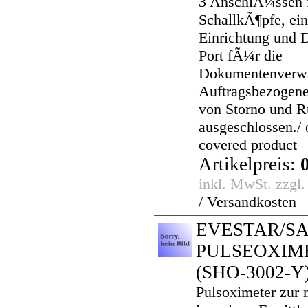
3 AnschlÃ¼ssen
SchallkÃ¶pfe, ein
Einrichtung und
Port fÃ¼r die
Dokumentenverw
Auftragsbezogene
von Storno und 
ausgeschlossen./ 
covered product
Artikelpreis:
inkl. MwSt. zzgl
/ Versandkosten
EVESTAR/S
PULSEOXIM
(SHO-3002-Y
Pulsoximeter zur 