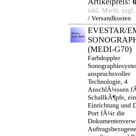
Artikelpreis:
inkl. MwSt. zzgl
/ Versandkosten
EVESTAR/E
SONOGRAP
(MEDI-G70)
Farbdoppler
Sonographiesyste
anspruchsvoller
Technologie, 4
AnschlÃ¼ssen f
SchallkÃ¶pfe, ein
Einrichtung und
Port fÃ¼r die
Dokumentenverwa
Auftragsbezogene