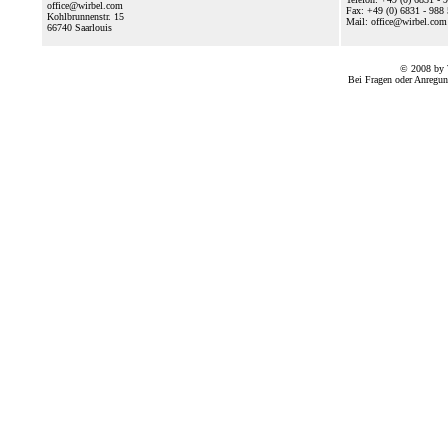
office@wirbel.com
Fax: +49 (0) 6831 - 988
Kohlbrunnenstr. 15
Mail: office@wirbel.c
66740
Saarlouis
© 2008 by 
Bei Fragen oder Anregun