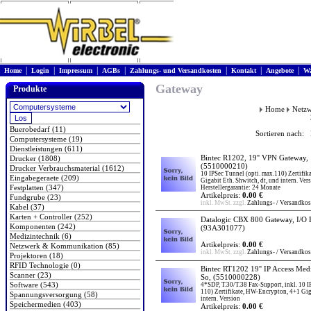
|
|
|
|
|
|
|
Home
Login
Impressum
AGBs
Zahlungs- und Versandkosten
Kontakt
Angebote
Wa
Gateway
Produkte
Home
Netzw
Buerobedarf (11)
Sortieren nach: 
Computersysteme (19)
Dienstleistungen (611)
Bintec R1202, 19'' VPN Gateway, 
Drucker (1808)
(5510000210)
Drucker Verbrauchsmaterial (1612)
10 IPSec Tunnel (opti. max.110) Zertifi
Eingabegeraete (209)
Gigabit Eth. Shwitch, dt, und intern. Ver
Festplatten (347)
Herstellergarantie: 24 Monate
Artikelpreis:
0.00 €
Fundgrube (23)
inkl. MwSt. zzgl.
Zahlungs- / Versandkos
Kabel (37)
Karten + Controller (252)
Datalogic CBX 800 Gateway, I/O
Komponenten (242)
(93A301077)
Medizintechnik (6)
Artikelpreis:
0.00 €
Netzwerk & Kommunikation (85)
inkl. MwSt. zzgl.
Zahlungs- / Versandkos
Projektoren (18)
RFID Technologie (0)
Bintec RT1202 19'' IP Access Me
Scanner (23)
So,
(5510000228)
Software (543)
4*SDP, T.30/T.38 Fax-Support, inkl. 10 I
110) Zertifikate, HW-Encrypton, 4+1 Gig
Spannungsversorgung (58)
intern. Version
Speichermedien (403)
Artikelpreis:
0.00 €