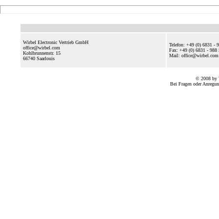
Wirbel Electronic Vertrieb GmbH
Telefon: +49 (0) 6831 - 
office@wirbel.com
Fax: +49 (0) 6831 - 988
Kohlbrunnenstr. 15
Mail: office@wirbel.c
66740
Saarlouis
© 2008 by 
Bei Fragen oder Anregun