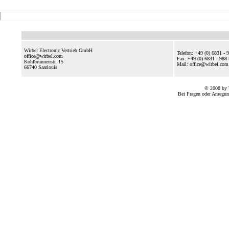
Wirbel Electronic Vertrieb GmbH
Telefon: +49 (0) 6831 - 
office@wirbel.com
Fax: +49 (0) 6831 - 988
Kohlbrunnenstr. 15
Mail: office@wirbel.c
66740
Saarlouis
© 2008 by 
Bei Fragen oder Anregun