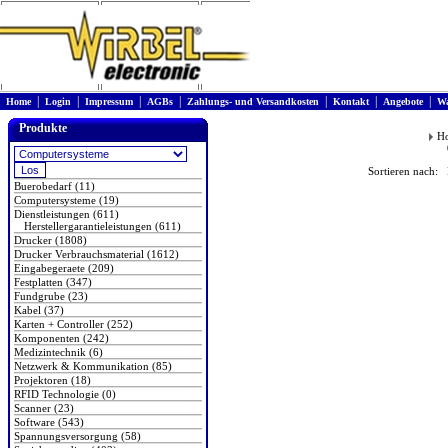
|
|
|
|
|
|
|
Home
Login
Impressum
AGBs
Zahlungs- und Versandkosten
Kontakt
Angebote
Wa
Produkte
H
Sortieren nach: 
Buerobedarf (11)
Computersysteme (19)
Dienstleistungen (611)
Herstellergarantieleistungen (611)
Drucker (1808)
Drucker Verbrauchsmaterial (1612)
Eingabegeraete (209)
Festplatten (347)
Fundgrube (23)
Kabel (37)
Karten + Controller (252)
Komponenten (242)
Medizintechnik (6)
Netzwerk & Kommunikation (85)
Projektoren (18)
RFID Technologie (0)
Scanner (23)
Software (543)
Spannungsversorgung (58)