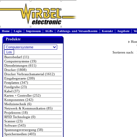
|
|
|
|
|
|
|
Home
Login
Impressum
AGBs
Zahlungs- und Versandkosten
Kontakt
Angebote
Wa
Produkte
Ho
Sortieren nach: 
Buerobedarf (11)
Computersysteme (19)
Dienstleistungen (611)
Drucker (1808)
Drucker Verbrauchsmaterial (1612)
Eingabegeraete (209)
Festplatten (347)
Fundgrube (23)
Kabel (37)
Karten + Controller (252)
Komponenten (242)
Medizintechnik (6)
Netzwerk & Kommunikation (85)
Projektoren (18)
RFID Technologie (0)
Scanner (23)
Software (543)
Spannungsversorgung (58)
Speichermedien (403)