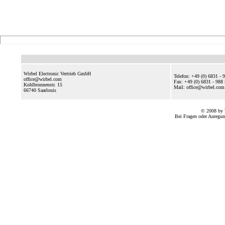
Wirbel Electronic Vertrieb GmbH
Telefon: +49 (0) 6831 - 
office@wirbel.com
Fax: +49 (0) 6831 - 988
Kohlbrunnenstr. 15
Mail: office@wirbel.c
66740
Saarlouis
© 2008 by 
Bei Fragen oder Anregun