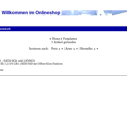
Willkommen im Onlineshop
renkorb
Home
Festplatten
1 Artikel gefunden
Sortieren nach: Preis
| Artnr
| Hersteller
 , SATA 6Gb inkl
(45063)
II ( 1,5/3/6 GB/s ) HDD/SSD mit Offline Klon Funktion
ten