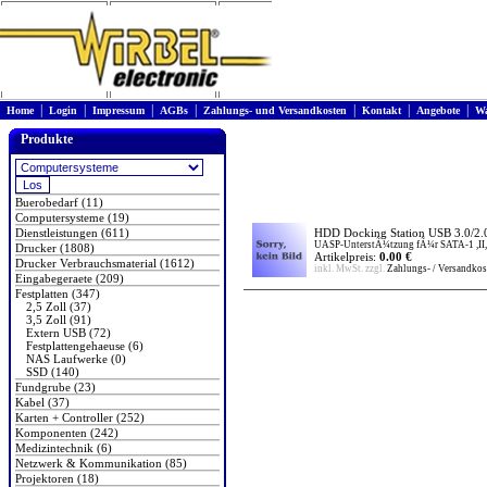
|
|
|
|
|
|
|
Home
Login
Impressum
AGBs
Zahlungs- und Versandkosten
Kontakt
Angebote
Wa
Produkte
Buerobedarf (11)
Computersysteme (19)
Dienstleistungen (611)
HDD Docking Station USB 3.0/2.0
UASP-UnterstÃ¼tzung fÃ¼r SATA-1 ,II, I
Drucker (1808)
Artikelpreis:
0.00 €
Drucker Verbrauchsmaterial (1612)
inkl. MwSt. zzgl.
Zahlungs- / Versandkos
Eingabegeraete (209)
Festplatten (347)
2,5 Zoll (37)
3,5 Zoll (91)
Extern USB (72)
Festplattengehaeuse (6)
NAS Laufwerke (0)
SSD (140)
Fundgrube (23)
Kabel (37)
Karten + Controller (252)
Komponenten (242)
Medizintechnik (6)
Netzwerk & Kommunikation (85)
Projektoren (18)