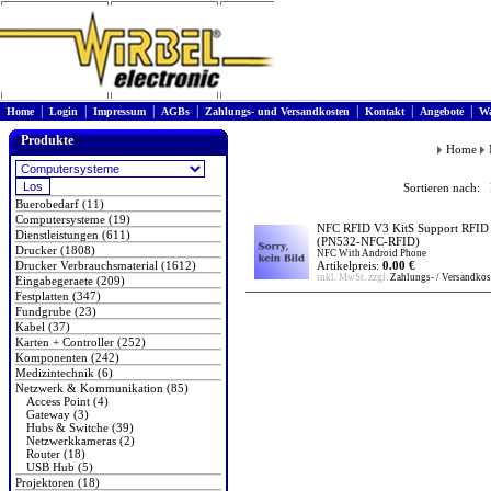
|
|
|
|
|
|
|
Home
Login
Impressum
AGBs
Zahlungs- und Versandkosten
Kontakt
Angebote
Wa
Produkte
Home
Sortieren nach: 
Buerobedarf (11)
Computersysteme (19)
NFC RFID V3 KitS Support RFID 
Dienstleistungen (611)
(PN532-NFC-RFID)
Drucker (1808)
NFC With Android Phone
Drucker Verbrauchsmaterial (1612)
Artikelpreis:
0.00 €
inkl. MwSt. zzgl.
Zahlungs- / Versandkos
Eingabegeraete (209)
Festplatten (347)
Fundgrube (23)
Kabel (37)
Karten + Controller (252)
Komponenten (242)
Medizintechnik (6)
Netzwerk & Kommunikation (85)
Access Point (4)
Gateway (3)
Hubs & Switche (39)
Netzwerkkameras (2)
Router (18)
USB Hub (5)
Projektoren (18)