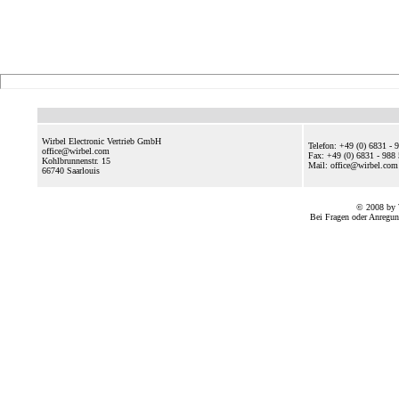
Wirbel Electronic Vertrieb GmbH
Telefon: +49 (0) 6831 - 
office@wirbel.com
Fax: +49 (0) 6831 - 988
Kohlbrunnenstr. 15
Mail: office@wirbel.c
66740
Saarlouis
© 2008 by 
Bei Fragen oder Anregun