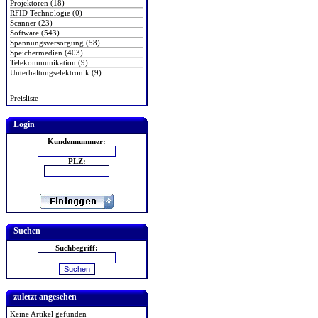
Projektoren (18)
RFID Technologie (0)
Scanner (23)
Software (543)
Spannungsversorgung (58)
Speichermedien (403)
Telekommunikation (9)
Unterhaltungselektronik (9)
Preisliste
Login
Kundennummer:
PLZ:
Suchen
Suchbegriff:
zuletzt angesehen
Keine Artikel gefunden