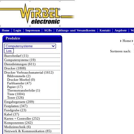
|
|
|
|
|
|
|
Home
Login
Impressum
AGBs
Zahlungs- und Versandkosten
Kontakt
Angebote
Wa
Produkte
Home
Sortieren nach: 
Buerobedarf (11)
Computersysteme (19)
Dienstleistungen (611)
Drucker (1808)
Drucker Verbrauchsmaterial (1612)
Bildrommeln (2)
Drucker Moebel (0)
Farbbaender (47)
Papier (17)
Thermotransferfolie (1)
Tinte (1004)
Toner (526)
Eingabegeraete (209)
Festplatten (347)
Fundgrube (23)
Kabel (37)
Karten + Controller (252)
Komponenten (242)
Medizintechnik (6)
Netzwerk & Kommunikation (85)