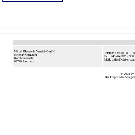
Wirbel Electronic Vertrieb GmbH
Telefon: +49 (0) 6831 - 
office@wirbel.com
Fax: +49 (0) 6831 - 988
Kohlbrunnenstr. 15
Mail: office@wirbel.c
66740
Saarlouis
© 2008 by 
Bei Fragen oder Anregun