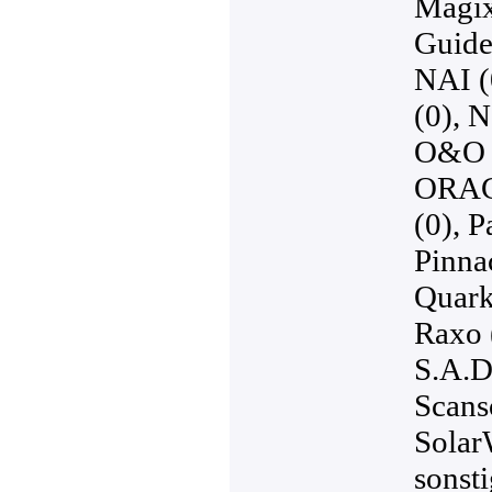
Magix
Guide
NAI (
(0)
,
N
O&O S
ORAC
(0)
,
Pa
Pinna
Quark
Raxo 
S.A.D
Scans
Solar
sonsti