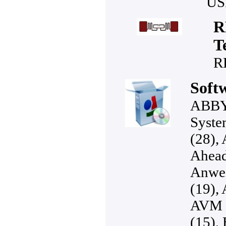
US
R
T
R
Soft
ABBY
Syste
(28)
,
Ahead
Anwe
(19)
,
AVM 
(15)
,