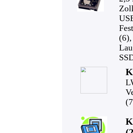
Zol
USB
Fes
(6)
Lau
SSD
K
L
V
(7
K
(