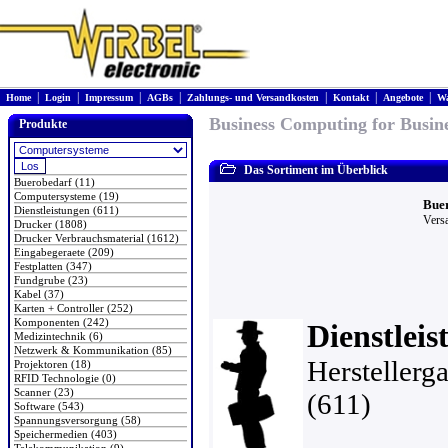
|
|
|
|
|
|
|
Home
Login
Impressum
AGBs
Zahlungs- und Versandkosten
Kontakt
Angebote
Wa
Business Computing for Busine
Produkte
Das Sortiment im Überblick
Buerobedarf (11)
Computersysteme (19)
Buer
Dienstleistungen (611)
Vers
Drucker (1808)
Drucker Verbrauchsmaterial (1612)
Eingabegeraete (209)
Festplatten (347)
Fundgrube (23)
Kabel (37)
Karten + Controller (252)
Komponenten (242)
Dienstleis
Medizintechnik (6)
Netzwerk & Kommunikation (85)
Herstellerg
Projektoren (18)
RFID Technologie (0)
Scanner (23)
(611)
Software (543)
Spannungsversorgung (58)
Speichermedien (403)