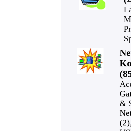
L
M
Pr
Sp
Ne
Ko
(8
Acc
Ga
& S
Ne
(2)