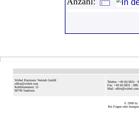
Anzahl:
Wirbel Electronic Vertrieb GmbH
Telefon: +49 (0) 6831 - 
office@wirbel.com
Fax: +49 (0) 6831 - 988
Kohlbrunnenstr. 15
Mail: office@wirbel.c
66740
Saarlouis
© 2008 by 
Bei Fragen oder Anregun