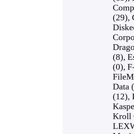
Compu
(29)
,
Diske
Corpo
Drago
(8)
,
E
(0)
,
F
FileM
Data 
(12)
,
Kaspe
Kroll
LEXW