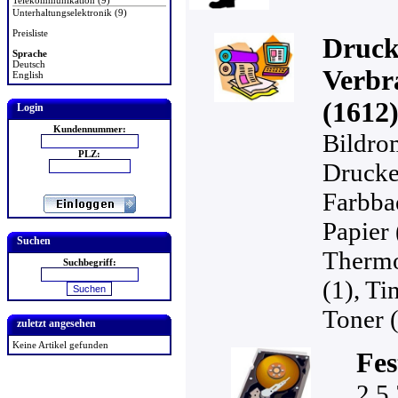
Telekommunikation (9)
Unterhaltungselektronik (9)
Preisliste
Druck
Sprache
Deutsch
Verbr
English
(1612
Login
Kundennummer:
Bildro
PLZ:
Drucke
Farbba
Papier 
Suchen
Thermo
Suchbegriff:
(1)
,
Tin
Toner 
zuletzt angesehen
Keine Artikel gefunden
Fes
2,5 