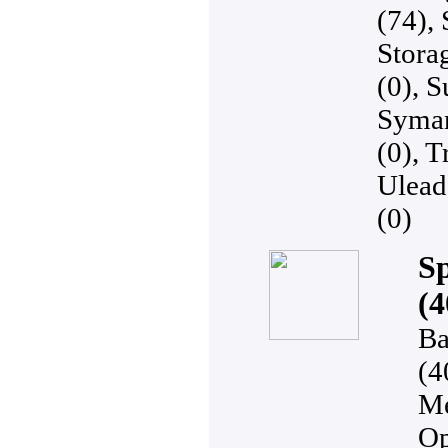
(74)
,
Stora
(0)
,
S
Syman
(0)
,
T
Ulead
(0)
S
(4
Ba
(4
Me
Op