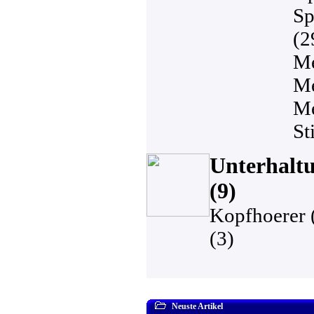
Sp
(2
Me
Me
Me
St
Unterhaltu
(9)
Kopfhoerer 
(3)
Neuste Artikel