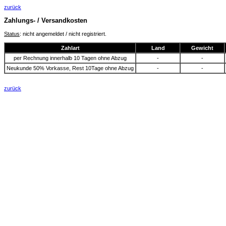
zurück
Zahlungs- / Versandkosten
Status
: nicht angemeldet / nicht registriert.
Zahlart
Land
Gewicht
per Rechnung innerhalb 10 Tagen ohne Abzug
-
-
Neukunde 50% Vorkasse, Rest 10Tage ohne Abzug
-
-
zurück