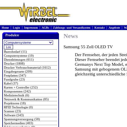
|
|
|
|
|
|
|
Home
Login
Impressum
AGBs
Zahlungs- und Versandkosten
Kontakt
Angebote
Wa
News
Produkte
Samsung 55 Zoll OLED TV
Buerobedarf (11)
Der Fernseher, der jeden Str
Computersysteme (19)
Dieser Fernseher beendet jede
Dienstleistungen (611)
Drucker (1808)
Germanys Next Top Model, er
Drucker Verbrauchsmaterial (1612)
Samsung mit gebogenem OLED
Eingabegeraete (209)
gleichzeitig unterschiedliche
Festplatten (347)
Fundgrube (23)
Kabel (37)
Karten + Controller (252)
Komponenten (242)
Medizintechnik (6)
Netzwerk & Kommunikation (85)
Projektoren (18)
RFID Technologie (0)
Scanner (23)
Software (543)
Spannungsversorgung (58)
Speichermedien (403)