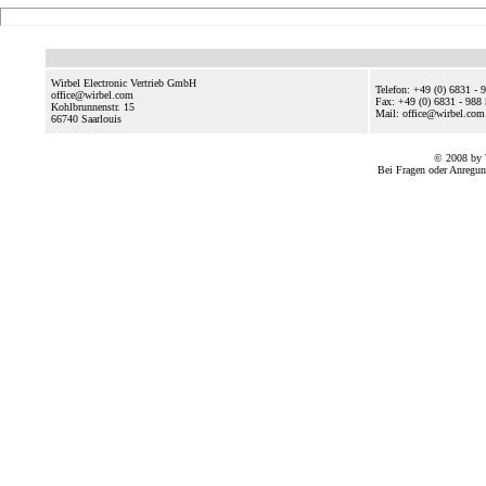
Wirbel Electronic Vertrieb GmbH
Telefon: +49 (0) 6831 - 
office@wirbel.com
Fax: +49 (0) 6831 - 988
Kohlbrunnenstr. 15
Mail: office@wirbel.com
66740
Saarlouis
© 2008 by 
Bei Fragen oder Anregun