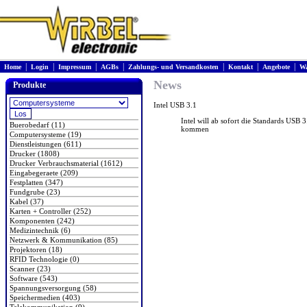
|
|
|
|
|
|
|
Home
Login
Impressum
AGBs
Zahlungs- und Versandkosten
Kontakt
Angebote
Wa
News
Produkte
Intel USB 3.1
Intel will ab sofort die Standards USB
Buerobedarf (11)
kommen
Computersysteme (19)
Dienstleistungen (611)
Drucker (1808)
Drucker Verbrauchsmaterial (1612)
Eingabegeraete (209)
Festplatten (347)
Fundgrube (23)
Kabel (37)
Karten + Controller (252)
Komponenten (242)
Medizintechnik (6)
Netzwerk & Kommunikation (85)
Projektoren (18)
RFID Technologie (0)
Scanner (23)
Software (543)
Spannungsversorgung (58)
Speichermedien (403)