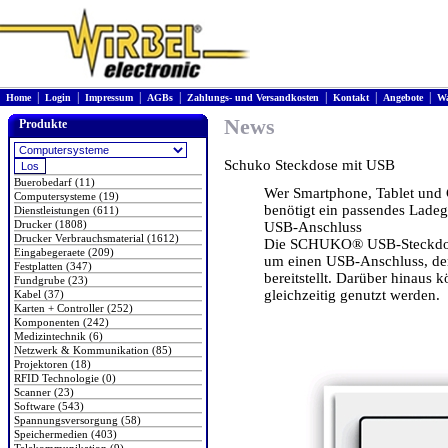
|
|
|
|
|
|
|
Home
Login
Impressum
AGBs
Zahlungs- und Versandkosten
Kontakt
Angebote
Wa
News
Produkte
Schuko Steckdose mit USB
Buerobedarf (11)
Wer Smartphone, Tablet und 
Computersysteme (19)
benötigt ein passendes Ladeg
Dienstleistungen (611)
Drucker (1808)
USB-Anschluss
Drucker Verbrauchsmaterial (1612)
Die SCHUKO® USB-Steckdose 
Eingabegeraete (209)
um einen USB-Anschluss, der
Festplatten (347)
bereitstellt. Darüber hinau
Fundgrube (23)
gleichzeitig genutzt werden.
Kabel (37)
Karten + Controller (252)
Komponenten (242)
Medizintechnik (6)
Netzwerk & Kommunikation (85)
Projektoren (18)
RFID Technologie (0)
Scanner (23)
Software (543)
Spannungsversorgung (58)
Speichermedien (403)