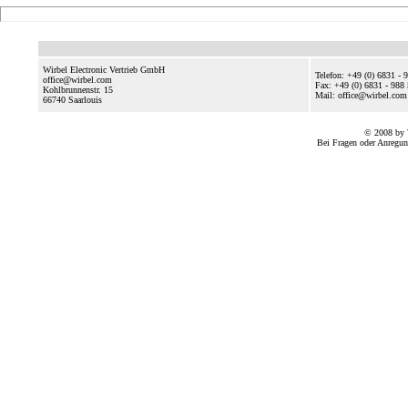
Wirbel Electronic Vertrieb GmbH
Telefon: +49 (0) 6831 - 
office@wirbel.com
Fax: +49 (0) 6831 - 988
Kohlbrunnenstr. 15
Mail: office@wirbel.com
66740
Saarlouis
© 2008 by 
Bei Fragen oder Anregun