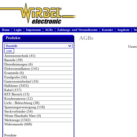
|
|
|
|
|
|
|
Home
Login
Impressum
AGBs
Zahlungs- und Versandkosten
Kontakt
Angebote
Wa
AGBs
Produkte
Unser
Antennentechnik (41)
Bauteile (39)
Dienstleistungen (6)
Elektroinstallation (141)
Ersatzteile (6)
Fundgrube (56)
Gastronomiebedarf (10)
Halbleiter (3455)
Kabel (157)
KFZ Bereich (13)
Kondensatoren (12)
Licht - Beleuchtung (38)
Spannungsversorgung (118)
Steckverbinder (54)
Weisse Haushalts Ware (4)
Werkzeuge (1342)
Widerstaende (668)
Preisliste