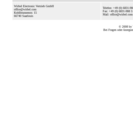
Wirbel Electronic Vertrieb GmbH
Telefon: +49 (0) 6831-9
office@wirbel.com
Fax: +49 (0) 6831-988 5
Kohlbrunnenstr. 15
Mail: office@wirbel.com
66740
Saarlouis
© 2008 by 
Bei Fragen oder Anregun