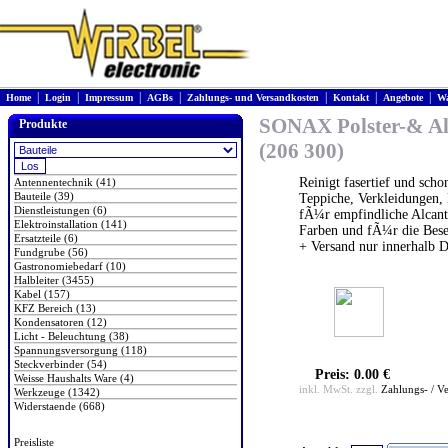
|
|
|
|
|
|
|
Home
Login
Impressum
AGBs
Zahlungs- und Versandkosten
Kontakt
Angebote
Wa
SONAX Polster-& Alc
Produkte
(206 300)
Reinigt fasertief und schon
Antennentechnik (41)
Bauteile (39)
Teppiche, Verkleidungen,
Dienstleistungen (6)
fÃ¼r empfindliche Alcant
Elektroinstallation (141)
Farben und fÃ¼r die Bes
Ersatzteile (6)
+ Versand nur innerhalb 
Fundgrube (56)
Gastronomiebedarf (10)
Halbleiter (3455)
Kabel (157)
KFZ Bereich (13)
Kondensatoren (12)
Licht - Beleuchtung (38)
Spannungsversorgung (118)
Steckverbinder (54)
Preis: 0.00 €
Weisse Haushalts Ware (4)
inkl. MwSt. zzgl.
Zahlungs- / V
Werkzeuge (1342)
Widerstaende (668)
Preisliste