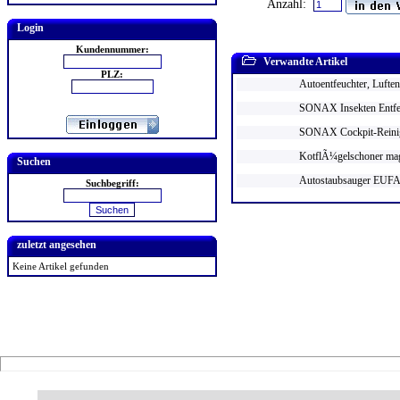
Anzahl:
Login
Kundennummer:
Verwandte Artikel
PLZ:
Autoentfeuchter, Luften
SONAX Insekten Entfer
SONAX Cockpit-Reinige
KotflÃ¼gelschoner ma
Suchen
Autostaubsauger EUFAB
Suchbegriff:
zuletzt angesehen
Keine Artikel gefunden