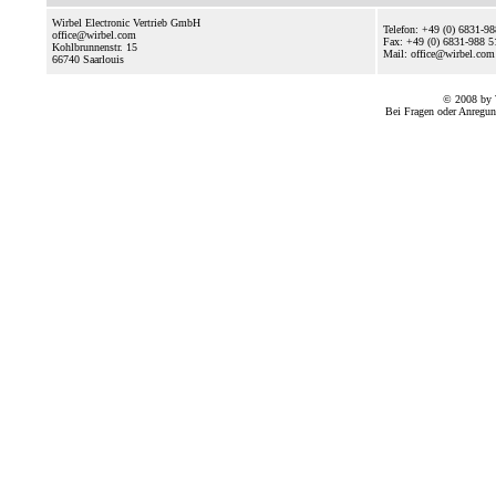
Wirbel Electronic Vertrieb GmbH
Telefon: +49 (0) 6831-9
office@wirbel.com
Fax: +49 (0) 6831-988 5
Kohlbrunnenstr. 15
Mail: office@wirbel.com
66740
Saarlouis
© 2008 by 
Bei Fragen oder Anregun