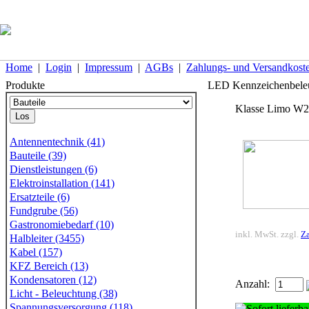
Home
|
Login
|
Impressum
|
AGBs
|
Zahlungs- und Versandkost
Produkte
LED Kennzeichenbeleu
Klasse Limo W20
Antennentechnik (41)
Bauteile (39)
Dienstleistungen (6)
Elektroinstallation (141)
Ersatzteile (6)
Fundgrube (56)
Gastronomiebedarf (10)
inkl. MwSt. zzgl.
Za
Halbleiter (3455)
Kabel (157)
KFZ Bereich (13)
Kondensatoren (12)
Anzahl:
Licht - Beleuchtung (38)
Spannungsversorgung (118)