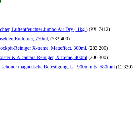
chter, Luftentfeuchter Jumbo Air Dry ( 1kg )
(PX-7412)
ekten Entferner, 750ml,
(533 400)
pit-Reiniger X-treme, Matteffect, 300ml,
(283 200)
ter-& Alcantara Reiniger, X-treme, 400ml
(206 300)
lschoner magnetische Befestigung, L= 900mm B=580mm
(11.330)