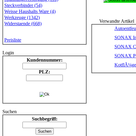
Steckverbinder (54)
Weisse Haushalts Ware (4)
Werkzeuge (1342)
Verwandte Artikel
Widerstaende (668)
Autoentfeu
SONAX Ins
Preisliste
SONAX Cock
Login
SONAX Pols
Kundennummer:
KotflÃ¼ge
PLZ:
Suchen
Suchbegriff: