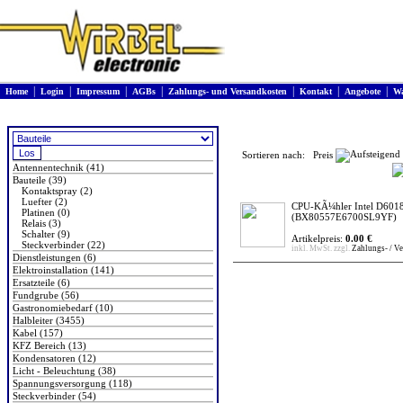
|
|
|
|
|
|
|
Home
Login
Impressum
AGBs
Zahlungs- und Versandkosten
Kontakt
Angebote
Wa
Produkte
Sortieren nach: Preis
Antennentechnik (41)
Bauteile (39)
Kontaktspray (2)
Luefter (2)
CPU-KÃ¼hler Intel D601
Platinen (0)
(BX80557E6700SL9YF)
Relais (3)
Schalter (9)
Artikelpreis:
0.00 €
Steckverbinder (22)
inkl. MwSt. zzgl.
Zahlungs- / V
Dienstleistungen (6)
Elektroinstallation (141)
Ersatzteile (6)
Fundgrube (56)
Gastronomiebedarf (10)
Halbleiter (3455)
Kabel (157)
KFZ Bereich (13)
Kondensatoren (12)
Licht - Beleuchtung (38)
Spannungsversorgung (118)
Steckverbinder (54)