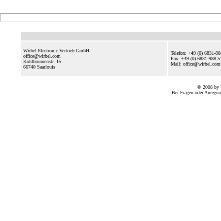
Wirbel Electronic Vertrieb GmbH
Telefon: +49 (0) 6831-9
office@wirbel.com
Fax: +49 (0) 6831-988 5
Kohlbrunnenstr. 15
Mail: office@wirbel.c
66740
Saarlouis
© 2008 by 
Bei Fragen oder Anregun