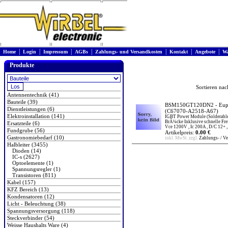
|
|
|
|
|
|
|
Home
Login
Impressum
AGBs
Zahlungs- und Versandkosten
Kontakt
Angebote
Wa
Produkte
Sortieren na
Antennentechnik (41)
Bauteile (39)
BSM150GT120DN2 - Eupe
Dienstleistungen (6)
(C67070-A2518-A67)
Elektroinstallation (141)
IGBT Power Module (Solderabl
BrÃ¼cke Inklusive schnelle Fre
Ersatzteile (6)
Vce 1200V , Ic 200A , D/C 12+
Fundgrube (56)
Artikelpreis:
0.00 €
Gastronomiebedarf (10)
inkl. MwSt. zzgl.
Zahlungs- / V
Halbleiter (3455)
Dioden (14)
IC-s (2627)
Optoelemente (1)
Spannungsregler (1)
Transistoren (811)
Kabel (157)
KFZ Bereich (13)
Kondensatoren (12)
Licht - Beleuchtung (38)
Spannungsversorgung (118)
Steckverbinder (54)
Weisse Haushalts Ware (4)