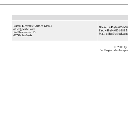
Wirbel Electronic Vertrieb GmbH
Telefon: +49 (0) 6831-9
office@wirbel.com
Fax: +49 (0) 6831-988 5
Kohlbrunnenstr. 15
Mail: office@wirbel.c
66740
Saarlouis
© 2008 by 
Bei Fragen oder Anregun