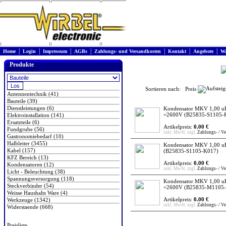
|
|
|
|
|
|
|
Home
Login
Impressum
AGBs
Zahlungs- und Versandkosten
Kontakt
Angebote
Wa
Produkte
Sortieren nach: Preis
Antennentechnik (41)
Bauteile (39)
Dienstleistungen (6)
Kondensator MKV 1,00 uF
=2600V
(B25835-S1105-
Elektroinstallation (141)
Ersatzteile (6)
Artikelpreis:
0.00 €
Fundgrube (56)
inkl. MwSt. zzgl.
Zahlungs- / V
Gastronomiebedarf (10)
Halbleiter (3455)
Kondensator MKV 1,00 uF
Kabel (157)
(B25835-S1105-K017)
KFZ Bereich (13)
Artikelpreis:
0.00 €
Kondensatoren (12)
inkl. MwSt. zzgl.
Zahlungs- / V
Licht - Beleuchtung (38)
Spannungsversorgung (118)
Kondensator MKV 1,00 uF
Steckverbinder (54)
=2600V
(B25835-M1105-
Weisse Haushalts Ware (4)
Artikelpreis:
0.00 €
Werkzeuge (1342)
inkl. MwSt. zzgl.
Zahlungs- / V
Widerstaende (668)
Preisliste