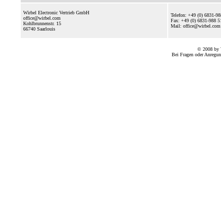
Wirbel Electronic Vertrieb GmbH
Telefon: +49 (0) 6831-9
office@wirbel.com
Fax: +49 (0) 6831-988 5
Kohlbrunnenstr. 15
Mail: office@wirbel.c
66740
Saarlouis
© 2008 by 
Bei Fragen oder Anregun