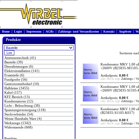
|
|
|
|
|
|
|
Home
Login
Impressum
AGBs
Zahlungs- und Versandkosten
Kontakt
Angebote
Wa
Produkte
Sortieren na
Antennentechnik (41)
Bauteile (39)
Kondensator MKV 1,00 uF
Dienstleistungen (6)
=2600V
(B25835-M1105-
Elektroinstallation (141)
Ersatzteile (6)
Artikelpreis:
0.00 €
inkl. MwSt. zzgl.
Zahlungs- / V
Fundgrube (56)
Gastronomiebedarf (10)
Kondensator MKV 1,00 uF
Halbleiter (3455)
=2600V
(B25835-S1105-
Kabel (157)
KFZ Bereich (13)
Artikelpreis:
0.00 €
Kondensatoren (12)
inkl. MwSt. zzgl.
Zahlungs- / V
Licht - Beleuchtung (38)
Kondensator MKV 1,00 uF
Spannungsversorgung (118)
(B25835-S1105-K017)
Steckverbinder (54)
Weisse Haushalts Ware (4)
Artikelpreis:
0.00 €
Werkzeuge (1342)
inkl. MwSt. zzgl.
Zahlungs- / V
Widerstaende (668)
Preisliste