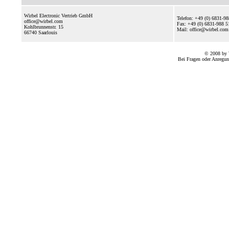
Wirbel Electronic Vertrieb GmbH
Telefon: +49 (0) 6831-9
office@wirbel.com
Fax: +49 (0) 6831-988 5
Kohlbrunnenstr. 15
Mail: office@wirbel.c
66740
Saarlouis
© 2008 by 
Bei Fragen oder Anregun