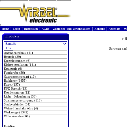
|
|
|
|
|
|
|
Home
Login
Impressum
AGBs
Zahlungs- und Versandkosten
Kontakt
Angebote
Wa
Produkte
H
Sortieren na
Antennentechnik (41)
Bauteile (39)
Dienstleistungen (6)
Elektroinstallation (141)
Ersatzteile (6)
Fundgrube (56)
Gastronomiebedarf (10)
Halbleiter (3455)
Kabel (157)
KFZ Bereich (13)
Kondensatoren (12)
Licht - Beleuchtung (38)
Spannungsversorgung (118)
Steckverbinder (54)
Weisse Haushalts Ware (4)
Werkzeuge (1342)
Widerstaende (668)
Preisliste