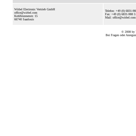
Wirbel Electronic Vertrieb GmbH
Telefon: +49 (0) 6831-9
office@wirbel.com
Fax: +49 (0) 6831-988 5
Kohlbrunnenstr. 15
Mail: office@wirbel.c
66740
Saarlouis
© 2008 by 
Bei Fragen oder Anregun