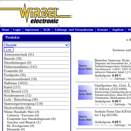
|
|
|
|
|
|
|
Home
Login
Impressum
AGBs
Zahlungs- und Versandkosten
Kontakt
Angebote
Wa
Produkte
H
Sortieren na
Antennentechnik (41)
Bauteile (39)
Bartscher Samowar 3Liter 
Dienstleistungen (6)
Teegenuss der besonderen Art., H
Elektroinstallation (141)
Ãœberhitzungsschutz, Stufenlo
Anschlusswet: 1,5kW / 230V 5
Ersatzteile (6)
inklusive Teekanne, Inhalt 1,2 L
Fundgrube (56)
Artikelpreis:
0.00 €
Gastronomiebedarf (10)
inkl. MwSt. zzgl.
Zahlungs- / V
Halbleiter (3455)
Glasflaschen-Set, 22ml, 
Kabel (157)
10 StÃ¼ck
(53511006)
KFZ Bereich (13)
Hochwertige Glasflaschen mit 
Kondensatoren (12)
Schraubverschluss. Ideal fÃ¼r 
Chemikalien, Medikamente, Klei
Licht - Beleuchtung (38)
Artikelpreis:
0.00 €
Spannungsversorgung (118)
inkl. MwSt. zzgl.
Zahlungs- / V
Steckverbinder (54)
Soehnle Fiesta Glas KÃ¼c
Weisse Haushalts Ware (4)
bis 5 kg
(65106)
Cafeteria / Eiscreme (4)
Ersatzteile fuer Haushaltsgeraete (6)
Artikelpreis:
0.00 €
Geschirr und Besteck (1)
inkl. MwSt. zzgl.
Zahlungs- / V
KL Kochgeraete (9)
Kleinteile (0)