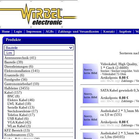
|
|
|
|
|
|
|
Home
Login
Impressum
AGBs
Zahlungs- und Versandkosten
Kontakt
Angebote
Wa
Produkte
Sortieren na
Antennentechnik (41)
Bauteile (39)
Videokabel, High Quality, 
Dienstleistungen (6)
1 * Cinch
(2-6600)
Elektroinstallation (141)
Stecker / Stecker vergoldet. Vol
- Videokabel 75 Ohm
Ersatzteile (6)
Artikelpreis:
0.00 €
Fundgrube (56)
inkl. MwSt. zzgl.
Zahlungs- / V
Gastronomiebedarf (10)
Halbleiter (3455)
SATA Kabel gewinkelt 0,
Kabel (157)
BNC (8)
Artikelpreis:
0.00 €
Elektro Kabel (46)
inkl. MwSt. zzgl.
Zahlungs- / V
LWL Kabel (18)
Serielle Kabel (13)
Audiokabel 2 * 3,5mm Mo
Steckdosenleiste (17)
ca 3,0 m
(531)
Telefon Kabel (17)
USB Kabel (6)
Artikelpreis:
0.00 €
VGA Kabel (42)
inkl. MwSt. zzgl.
Zahlungs- / V
WLan Kabel (3)
KFZ Bereich (13)
Audiokabel 2 * 3,5mm Ste
Kondensatoren (12)
ca 5,0m
(64105)