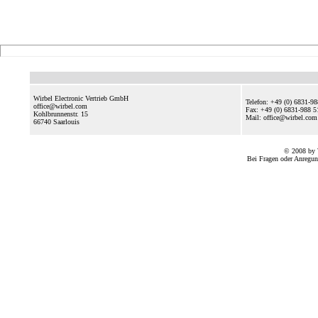
Wirbel Electronic Vertrieb GmbH
Telefon: +49 (0) 6831-9
office@wirbel.com
Fax: +49 (0) 6831-988 5
Kohlbrunnenstr. 15
Mail: office@wirbel.c
66740
Saarlouis
© 2008 by 
Bei Fragen oder Anregun