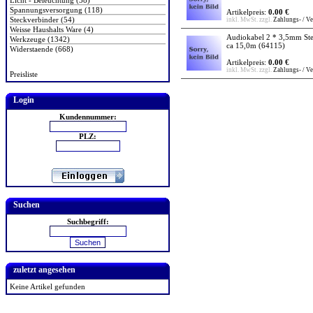
Licht - Beleuchtung (38)
Spannungsversorgung (118)
Artikelpreis:
0.00 €
Steckverbinder (54)
inkl. MwSt. zzgl.
Zahlungs- / V
Weisse Haushalts Ware (4)
Audiokabel 2 * 3,5mm Ste
Werkzeuge (1342)
ca 15,0m
(64115)
Widerstaende (668)
Artikelpreis:
0.00 €
inkl. MwSt. zzgl.
Zahlungs- / V
Preisliste
Login
Kundennummer:
PLZ:
Suchen
Suchbegriff:
zuletzt angesehen
Keine Artikel gefunden