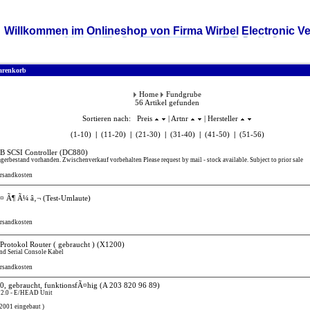
Willkommen im Onlineshop von Firma Wirbel Electronic Ve
renkorb
Home
Fundgrube
56 Artikel gefunden
Sortieren nach: Preis
| Artnr
| Hersteller
(1-10)
|
(11-20)
|
(21-30)
|
(31-40)
|
(41-50)
|
(51-56)
 SCSI Controller
(DC880)
Lagerbestand vorhanden. Zwischenverkauf vorbehalten Please request by mail - stock available. Subject to prior sale
ersandkosten
Ã¤ Ã¶ Ã¼ â‚¬
(Test-Umlaute)
ersandkosten
rotokol Router ( gebraucht )
(X1200)
nd Serial Console Kabel
ersandkosten
, gebraucht, funktionsfÃ¤hig
(A 203 820 96 89)
 2.0 - E/HEAD Unit
2001 eingebaut )