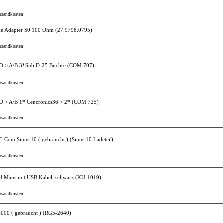
ersandkosten
e Adapter S0 100 Ohm
(27.9798.0795)
ersandkosten
/O > A/B 3*Sub D-25 Buchse
(COM 707)
ersandkosten
/O > A/B 1* Cencronics36 > 2*
(COM 725)
ersandkosten
T..Com Sinus 10 ( gebraucht )
(Sinus 10 Ladeteil)
ersandkosten
nd Maus mit USB Kabel, schwarz
(KU-1019)
ersandkosten
000 ( gebraucht )
(RG5-2640)