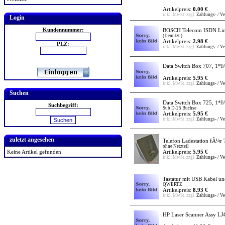
Artikelpreis:
0.00 €
inkl. MwSt. zzgl.
Zahlungs- / V
Login
Kundennummer:
BOSCH Telecom ISDN Lin
( benutzt )
Artikelpreis:
2.98 €
PLZ:
inkl. MwSt. zzgl.
Zahlungs- / V
Data Switch Box 707, 1*I
Artikelpreis:
5.95 €
inkl. MwSt. zzgl.
Zahlungs- / V
Suchen
Data Switch Box 725, 1*I
Suchbegriff:
Sub D-25 Buchse
Artikelpreis:
5.95 €
inkl. MwSt. zzgl.
Zahlungs- / V
zuletzt angesehen
Telefon Ladestation fÃ¼r 
ohne Netzteil
Keine Artikel gefunden
Artikelpreis:
5.95 €
inkl. MwSt. zzgl.
Zahlungs- / V
Tastatur mit USB Kabel u
QWERTZ
Artikelpreis:
8.93 €
inkl. MwSt. zzgl.
Zahlungs- / V
HP Laser Scanner Assy LJ4