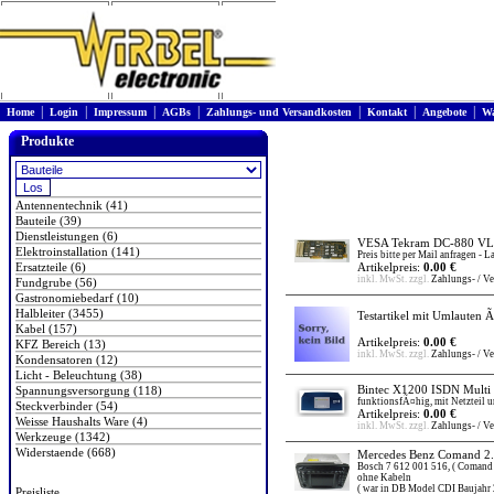
|
|
|
|
|
|
|
Home
Login
Impressum
AGBs
Zahlungs- und Versandkosten
Kontakt
Angebote
Wa
Produkte
Antennentechnik (41)
Bauteile (39)
Dienstleistungen (6)
VESA Tekram DC-880 VLB
Elektroinstallation (141)
Preis bitte per Mail anfragen - 
Ersatzteile (6)
Artikelpreis:
0.00 €
inkl. MwSt. zzgl.
Zahlungs- / V
Fundgrube (56)
Gastronomiebedarf (10)
Halbleiter (3455)
Testartikel mit Umlauten 
Kabel (157)
Artikelpreis:
0.00 €
KFZ Bereich (13)
inkl. MwSt. zzgl.
Zahlungs- / V
Kondensatoren (12)
Licht - Beleuchtung (38)
Bintec X1200 ISDN Multi P
Spannungsversorgung (118)
funktionsfÃ¤hig, mit Netzteil u
Steckverbinder (54)
Artikelpreis:
0.00 €
Weisse Haushalts Ware (4)
inkl. MwSt. zzgl.
Zahlungs- / V
Werkzeuge (1342)
Widerstaende (668)
Mercedes Benz Comand 2.0
Bosch 7 612 001 516, ( Comand
ohne Kabeln
( war in DB Model CDI Baujahr 
Preisliste