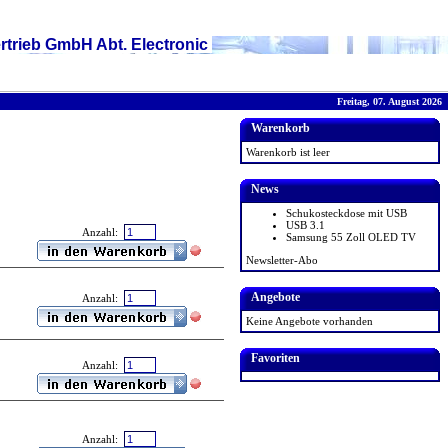
rtrieb GmbH Abt. Electronic
Freitag, 07. August 2026
Warenkorb
Warenkorb ist leer
News
Schukosteckdose mit USB
USB 3.1
Anzahl:
Samsung 55 Zoll OLED TV
Newsletter-Abo
Angebote
Anzahl:
Keine Angebote vorhanden
Favoriten
Anzahl:
Anzahl: