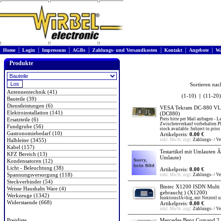
|
|
|
|
|
|
|
Home
Login
Impressum
AGBs
Zahlungs- und Versandkosten
Kontakt
Angebote
Wa
Produkte
Sortieren na
Antennentechnik (41)
(1-10)
|
(11-20)
Bauteile (39)
Dienstleistungen (6)
VESA Tekram DC-880 VLB
Elektroinstallation (141)
(DC880)
Ersatzteile (6)
Preis bitte per Mail anfragen - 
Zwischenverkauf vorbehalten Ple
Fundgrube (56)
stock available. Subject to prior
Gastronomiebedarf (10)
Artikelpreis:
0.00 €
Halbleiter (3455)
inkl. MwSt. zzgl.
Zahlungs- / V
Kabel (157)
Testartikel mit Umlauten 
KFZ Bereich (13)
Umlaute)
Kondensatoren (12)
Licht - Beleuchtung (38)
Artikelpreis:
0.00 €
Spannungsversorgung (118)
inkl. MwSt. zzgl.
Zahlungs- / V
Steckverbinder (54)
Bintec X1200 ISDN Multi 
Weisse Haushalts Ware (4)
gebraucht )
(X1200)
Werkzeuge (1342)
funktionsfÃ¤hig, mit Netzteil u
Widerstaende (668)
Artikelpreis:
0.00 €
inkl. MwSt. zzgl.
Zahlungs- / V
Preisliste
Mercedes Benz Comand 2.0