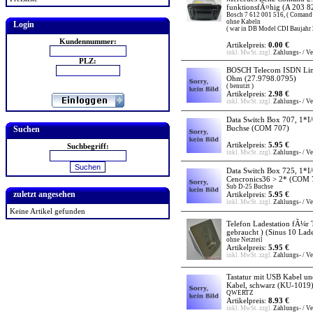
funktionsfÃ¤hig
(A 203 8
Bosch 7 612 001 516, ( Comand
ohne Kabeln
Login
( war in DB Model CDI Baujahr 
Kundennummer:
Artikelpreis:
0.00 €
inkl. MwSt. zzgl.
Zahlungs- / V
PLZ:
BOSCH Telecom ISDN Lin
Ohm
(27.9798.0795)
( benutzt )
Artikelpreis:
2.98 €
inkl. MwSt. zzgl.
Zahlungs- / V
Data Switch Box 707, 1*I
Buchse
(COM 707)
Suchen
Artikelpreis:
5.95 €
Suchbegriff:
inkl. MwSt. zzgl.
Zahlungs- / V
Data Switch Box 725, 1*I
Cencronics36 > 2*
(COM 
Sub D-25 Buchse
zuletzt angesehen
Artikelpreis:
5.95 €
inkl. MwSt. zzgl.
Zahlungs- / V
Keine Artikel gefunden
Telefon Ladestation fÃ¼r 
gebraucht )
(Sinus 10 Lade
ohne Netzteil
Artikelpreis:
5.95 €
inkl. MwSt. zzgl.
Zahlungs- / V
Tastatur mit USB Kabel u
Kabel, schwarz
(KU-1019
QWERTZ
Artikelpreis:
8.93 €
inkl. MwSt. zzgl.
Zahlungs- / V