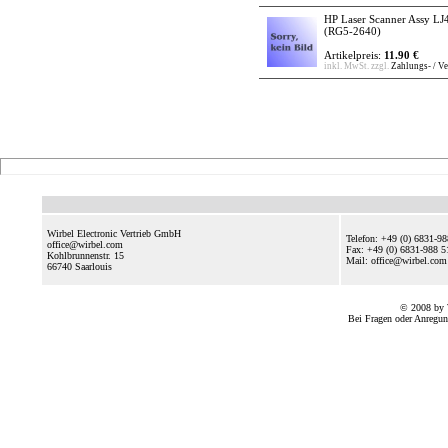
HP Laser Scanner Assy LJ4
(RG5-2640)
Artikelpreis:
11.90 €
inkl. MwSt. zzgl.
Zahlungs- / V
Wirbel Electronic Vertrieb GmbH
Telefon: +49 (0) 6831-9
office@wirbel.com
Fax: +49 (0) 6831-988 5
Kohlbrunnenstr. 15
Mail: office@wirbel.c
66740
Saarlouis
© 2008 by 
Bei Fragen oder Anregun