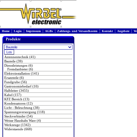
|
|
|
|
|
|
|
Home
Login
Impressum
AGBs
Zahlungs- und Versandkosten
Kontakt
Angebote
Wa
Produkte
Antennentechnik (41)
Bauteile (39)
Dienstleistungen (6)
Fremdanbieter (6)
Elektroinstallation (141)
Ersatzteile (6)
Fundgrube (56)
Gastronomiebedarf (10)
Halbleiter (3455)
Kabel (157)
KFZ Bereich (13)
Kondensatoren (12)
Licht - Beleuchtung (38)
Spannungsversorgung (118)
Steckverbinder (54)
Weisse Haushalts Ware (4)
Werkzeuge (1342)
Widerstaende (668)