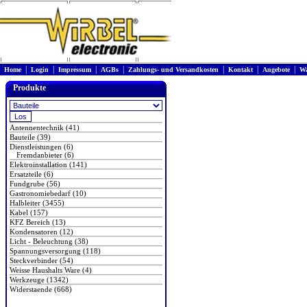
|
|
|
|
|
|
|
Home
Login
Impressum
AGBs
Zahlungs- und Versandkosten
Kontakt
Angebote
Wa
Produkte
Antennentechnik (41)
Bauteile (39)
Dienstleistungen (6)
Fremdanbieter (6)
Elektroinstallation (141)
Ersatzteile (6)
Fundgrube (56)
Gastronomiebedarf (10)
Halbleiter (3455)
Kabel (157)
KFZ Bereich (13)
Kondensatoren (12)
Licht - Beleuchtung (38)
Spannungsversorgung (118)
Steckverbinder (54)
Weisse Haushalts Ware (4)
Werkzeuge (1342)
Widerstaende (668)