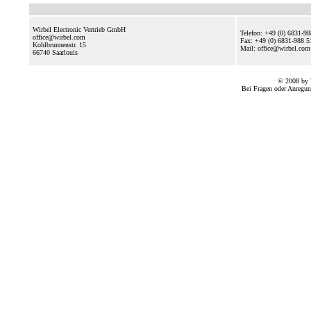
Wirbel Electronic Vertrieb GmbH
Telefon: +49 (0) 6831-9
office@wirbel.com
Fax: +49 (0) 6831-988 5
Kohlbrunnenstr. 15
Mail: office@wirbel.c
66740
Saarlouis
© 2008 by 
Bei Fragen oder Anregun