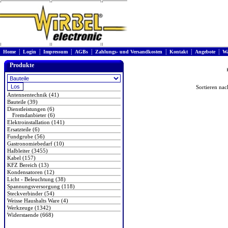
|
|
|
|
|
|
|
Home
Login
Impressum
AGBs
Zahlungs- und Versandkosten
Kontakt
Angebote
Wa
Produkte
Sortieren na
Antennentechnik (41)
Bauteile (39)
Dienstleistungen (6)
Fremdanbieter (6)
Elektroinstallation (141)
Ersatzteile (6)
Fundgrube (56)
Gastronomiebedarf (10)
Halbleiter (3455)
Kabel (157)
KFZ Bereich (13)
Kondensatoren (12)
Licht - Beleuchtung (38)
Spannungsversorgung (118)
Steckverbinder (54)
Weisse Haushalts Ware (4)
Werkzeuge (1342)
Widerstaende (668)