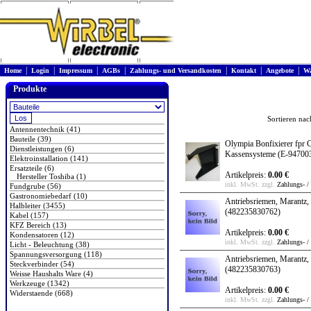
|
|
|
|
|
|
|
Home
Login
Impressum
AGBs
Zahlungs- und Versandkosten
Kontakt
Angebote
Wa
Produkte
Sortieren na
Antennentechnik (41)
Bauteile (39)
Olympia Bonfixierer fpr
Dienstleistungen (6)
Kassensysteme
(E-94700
Elektroinstallation (141)
Ersatzteile (6)
Artikelpreis:
0.00 €
Hersteller Toshiba (1)
inkl. MwSt. zzgl.
Zahlungs- /
Fundgrube (56)
Gastronomiebedarf (10)
Antriebsriemen, Marant
Halbleiter (3455)
(482235830762)
Kabel (157)
KFZ Bereich (13)
Artikelpreis:
0.00 €
Kondensatoren (12)
inkl. MwSt. zzgl.
Zahlungs- /
Licht - Beleuchtung (38)
Spannungsversorgung (118)
Antriebsriemen, Marantz,
Steckverbinder (54)
(482235830763)
Weisse Haushalts Ware (4)
Werkzeuge (1342)
Artikelpreis:
0.00 €
Widerstaende (668)
inkl. MwSt. zzgl.
Zahlungs- /