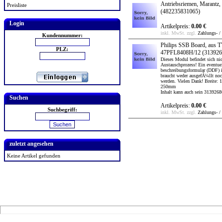
Antriebsriemen, Marantz,
Preisliste
(482235831065)
Login
Artikelpreis:
0.00 €
inkl. MwSt. zzgl.
Zahlungs- /
Kundennummer:
Philips SSB Board, aus 
PLZ:
47PFL8408H/12
(313926
Dieses Modul befindet sich ni
Austauschprozess! Ein eventuel
beschreibungsformular (DDF) 
braucht weder ausgefÃ¼llt no
werden. Vielen Dank! Breite
250mm
Inhalt kann auch sein 313926
Suchen
Artikelpreis:
0.00 €
Suchbegriff:
inkl. MwSt. zzgl.
Zahlungs- /
zuletzt angesehen
Keine Artikel gefunden