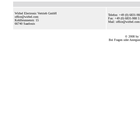
Wirbel Electronic Vertrieb GmbH
Telefon: +49 (0) 6831-9
office@wirbel.com
Fax: +49 (0) 6831-988 5
Kohlbrunnenstr. 15
Mail: office@wirbel.c
66740
Saarlouis
© 2008 by 
Bei Fragen oder Anregun