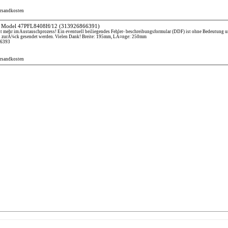
ersandkosten
TV Model 47PFL8408H/12
(313926866391)
ht mehr im Austauschprozess! Ein eventuell beiliegendes Fehler- beschreibungsformular (DDF) ist ohne Bedeutung 
h zurÃ¼ck gesendet werden. Vielen Dank! Breite: 195mm, LÃ¤nge: 250mm
66393
ersandkosten