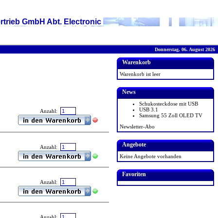
rtrieb GmbH Abt. Electronic
Donnerstag, 06. August 2026
Warenkorb
Warenkorb ist leer
News
Schukosteckdose mit USB
USB 3.1
Anzahl:
Samsung 55 Zoll OLED TV
Newsletter-Abo
Angebote
Anzahl:
Keine Angebote vorhanden
Favoriten
Anzahl:
Anzahl: