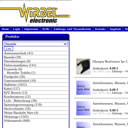
|
|
|
|
|
|
|
Home
Login
Impressum
AGBs
Zahlungs- und Versandkosten
Kontakt
Angebote
Wa
Produkte
Antennentechnik (41)
Bauteile (39)
Dienstleistungen (6)
Olympia Bonfixierer fpr 
Elektroinstallation (141)
Artikelpreis:
0.00 €
Ersatzteile (6)
inkl. MwSt. zzgl.
Zahlungs- / V
Hersteller Toshiba (1)
Fundgrube (56)
Gastronomiebedarf (10)
Antriebsriemen, Marantz
Halbleiter (3455)
Kabel (157)
Artikelpreis:
0.00 €
KFZ Bereich (13)
inkl. MwSt. zzgl.
Zahlungs- / V
Kondensatoren (12)
Licht - Beleuchtung (38)
Antriebsriemen, Marantz,
Spannungsversorgung (118)
Steckverbinder (54)
Artikelpreis:
0.00 €
Weisse Haushalts Ware (4)
inkl. MwSt. zzgl.
Zahlungs- / V
Werkzeuge (1342)
Widerstaende (668)
Antriebsriemen, Marantz, 