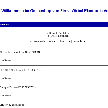
Willkommen im Onlineshop von Firma Wirbel Electronic Ve
renkorb
Home
Ersatzteile
5 Artikel gefunden
Sortieren nach: Preis
| Artnr
| Hersteller
CM 9xx Kassensysteme
(E-9470039)
ersandkosten
, CLAMP / Mot Load
(482235830762)
ersandkosten
 Clamper Drive
(482235830763)
ersandkosten
Drive
(482235831065)