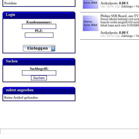
Preisliste
Artikelpreis:
0.00 €
inkl. MwSt. zzgl.
Zahlungs- / V
Login
Philips SSB Board, aus 
Dieses Modul befindet sich nic
Kundennummer:
braucht weder ausgefÃ¼llt noc
Inhalt kann auch sein 3139268
PLZ:
Artikelpreis:
0.00 €
inkl. MwSt. zzgl.
Zahlungs- / V
Suchen
Suchbegriff:
zuletzt angesehen
Keine Artikel gefunden