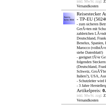
inkl. MwSt. zzgl.
Z
Versandkosten
Reisestecker 
- TP-EU
(5024
- zum sicheren Bet
GerÃ¤ten mit Schutz
zahlreichen LÃ¤nde
Deutschland, Frank
Benelux, Spanien, 
Marocco (vollstÃ¤n
siehe Datenblatt!)
- geeignet fÃ¼r Ge
folgenden Steckern
(Deutschland, Fran
Schweiz, GroÃŸbri
Italien?), USA, Aus
- Schutzleiter wird 
- 3 Jahre Hersteller
Artikelpreis:
0
inkl. MwSt. zzgl.
Z
Versandkosten