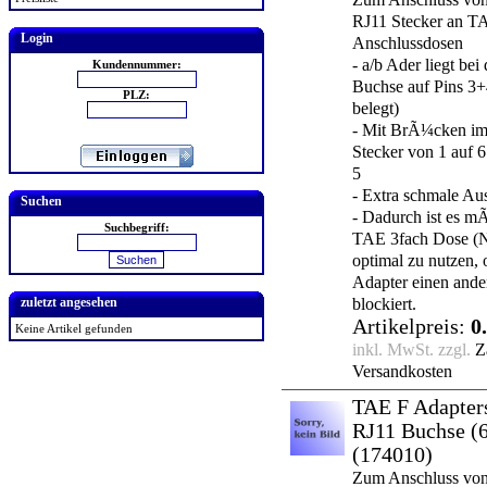
RJ11 Stecker an T
Login
Anschlussdosen
- a/b Ader liegt bei
Kundennummer:
Buchse auf Pins 3+4
PLZ:
belegt)
- Mit BrÃ¼cken i
Stecker von 1 auf 6
5
- Extra schmale A
Suchen
- Dadurch ist es mÃ
Suchbegriff:
TAE 3fach Dose (
optimal zu nutzen,
Adapter einen ande
blockiert.
zuletzt angesehen
Artikelpreis:
0
Keine Artikel gefunden
inkl. MwSt. zzgl.
Z
Versandkosten
TAE F Adapters
RJ11 Buchse (
(174010)
Zum Anschluss von