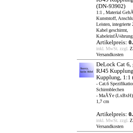
(DN-93902)
1:1 , Material Geh
Kunststoff, Ansch
Leisten, integrierte
Kabel geschirmt,
KabeleinfÃ¼hrung 
Artikelpreis:
0
inkl. MwSt. zzgl.
Z
Versandkosten
DeLock Cat 6, 
RJ45 Kupplung
Kupplung, 1:1
- Cat.6 Spezifikatio
Schirmblechen
- MaÃŸe (LxBxH): 
1,7 cm
Artikelpreis:
0
inkl. MwSt. zzgl.
Z
Versandkosten