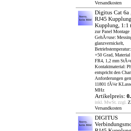
Versandkosten
Digitus Cat 6a 
RJ45 Kupplung
Kupplung, 1:1
zur Panel Montage 
GehÃ¤use: Messin
glanzvernickelt,
Betriebstemperatur:
+50 Grad, Material 
FR4, 1,2 mm StÃ¤r
Kontaktmaterial: P
entspricht den Cha
Anforderungen ge
11801 fÃ¼r KLass
MHz
Artikelpreis:
0
inkl. MwSt. zzgl.
Z
Versandkosten
DIGITUS
Verbindungsmo
RJ45 Kupplun