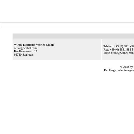
Wirbel Electronic Vertrieb GmbH
Telefon: +49 (0) 6831-9
office@wirbel.com
Fax: +49 (0) 6831-988 5
Kohlbrunnenstr. 15
Mail: office@wirbel.c
66740
Saarlouis
© 2008 by 
Bei Fragen oder Anregun