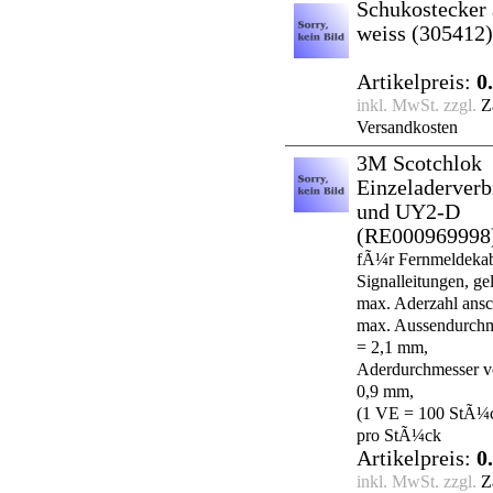
Schukostecker
weiss
(305412)
Artikelpreis:
0
inkl. MwSt. zzgl.
Z
Versandkosten
3M Scotchlok
Einzeladerver
und UY2-D
(RE000969998
fÃ¼r Fernmeldekab
Signalleitungen, ge
max. Aderzahl ansch
max. Aussendurchm
= 2,1 mm,
Aderdurchmesser vo
0,9 mm,
(1 VE = 100 StÃ¼c
pro StÃ¼ck
Artikelpreis:
0
inkl. MwSt. zzgl.
Z