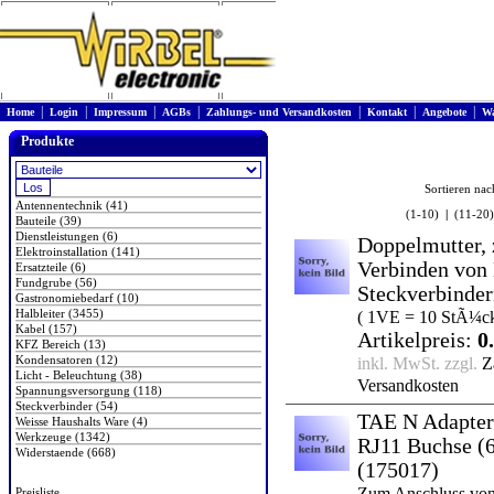
|
|
|
|
|
|
|
Home
Login
Impressum
AGBs
Zahlungs- und Versandkosten
Kontakt
Angebote
Wa
Produkte
Sortieren na
Antennentechnik (41)
(1-10)
|
(11-20)
Bauteile (39)
Dienstleistungen (6)
Doppelmutter,
Elektroinstallation (141)
Verbinden von
Ersatzteile (6)
Fundgrube (56)
Steckverbinde
Gastronomiebedarf (10)
Halbleiter (3455)
( 1VE = 10 StÃ¼ck
Kabel (157)
Artikelpreis:
0
KFZ Bereich (13)
Kondensatoren (12)
inkl. MwSt. zzgl.
Z
Licht - Beleuchtung (38)
Versandkosten
Spannungsversorgung (118)
Steckverbinder (54)
TAE N Adapter
Weisse Haushalts Ware (4)
Werkzeuge (1342)
RJ11 Buchse (
Widerstaende (668)
(175017)
Zum Anschluss von
Preisliste