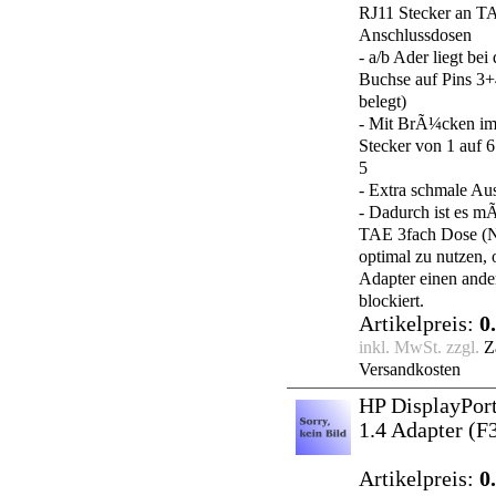
RJ11 Stecker an T
Anschlussdosen
- a/b Ader liegt bei
Buchse auf Pins 3+4
belegt)
- Mit BrÃ¼cken i
Stecker von 1 auf 6
5
- Extra schmale A
- Dadurch ist es mÃ
TAE 3fach Dose (
optimal zu nutzen,
Adapter einen ande
blockiert.
Artikelpreis:
0
inkl. MwSt. zzgl.
Z
Versandkosten
HP DisplayPor
1.4 Adapter
(F
Artikelpreis:
0