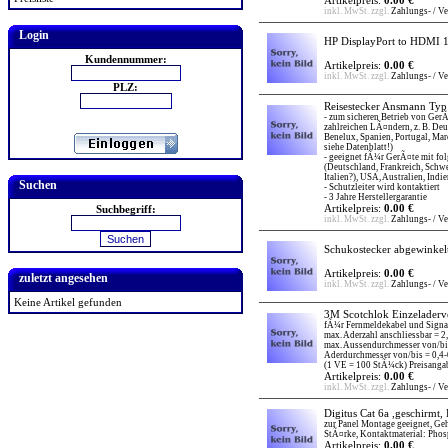
Artikelpreis:
0.00 €
inkl. MwSt. zzgl.
Zahlungs- / V
Login
HP DisplayPort to HDMI 1
Kundennummer:
Artikelpreis:
0.00 €
inkl. MwSt. zzgl.
Zahlungs- / V
PLZ:
Reisestecker Ansmann Typ
- zum sicheren Betrieb von GerÃ
zahlreichen LÃ¤ndern, z. B. Deu
Benelux, Spanien, Portugal, Ma
siehe Datenblatt!)
- geeignet fÃ¼r GerÃ¤te mit fo
(Deutschland, Frankreich, Schw
Italien?), USA, Australien, Indi
Suchen
- Schutzleiter wird kontaktiert
- 3 Jahre Herstellergarantie
Artikelpreis:
0.00 €
Suchbegriff:
inkl. MwSt. zzgl.
Zahlungs- / V
Schukostecker abgewinkelt
Artikelpreis:
0.00 €
zuletzt angesehen
inkl. MwSt. zzgl.
Zahlungs- / V
Keine Artikel gefunden
3M Scotchlok Einzelader
fÃ¼r Fernmeldekabel und Signal
max. Aderzahl anschliessbar = 2,
max. Aussendurchmesser von/bi
Aderdurchmesser von/bis = 0,4
(1 VE = 100 StÃ¼ck) Preisanga
Artikelpreis:
0.00 €
inkl. MwSt. zzgl.
Zahlungs- / V
Digitus Cat 6a ,geschirmt
zur Panel Montage geeignet, Geh
StÃ¤rke, Kontaktmaterial: Pho
Artikelpreis:
0.00 €