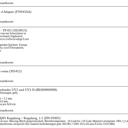
ersandkosten
.4 Adapter
(F3W43AA)
ersandkosten
 - TP-EU
(5024013)
¤ten mit Schutzleiter in
tschland, Frankreich,
rocco (vollstÃ¤ndige Liste
lgenden Steckern: Europa
eiz, GroÃŸbritannien,
en
ersandkosten
 weiss
(305412)
ersandkosten
verbinder UY2 und UY2-D
(RE000969998)
leitungen, gelb,
s = 2,1 mm,
-0,9 mm,
be pro StÃ¼ck
ersandkosten
, RJ45 Kupplung > Kupplung, 1:1
(DN-93905)
Ã¤use: Messing-Blech glanzvernickelt, Betriebstemperatur: -10 Grad bis +50 Grad, Material Leiterplatte: FR4, 1,2
sphorbronze, entspricht den Channel Anforderungen gem. ISO/IEC 11801 fÃ¼r KLasse EA bis 5550 MHz