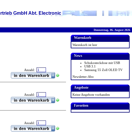
rtrieb GmbH Abt. Electronic
Donnerstag, 06. August 2026
Warenkorb
Warenkorb ist leer
News
Schukosteckdose mit USB
USB 3.1
Samsung 55 Zoll OLED TV
Anzahl:
Newsletter-Abo
Angebote
Keine Angebote vorhanden
Anzahl:
Favoriten
Anzahl: