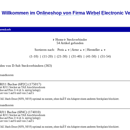
Willkommen im Onlineshop von Firma Wirbel Electronic Ve
renkorb
Home
Steckverbinder
54 Artikel gefunden
Sortieren nach: Preis
| Artnr
| Hersteller
(1-10)
|
(11-20)
|
(21-30)
|
(31-40)
|
(41-50)
|
(51-54)
nden von D-Sub Steckverbindern
(363)
ersandkosten
 RJ11 Buchse (6P2C)
(175017)
it RJ11 Stecker an TAE Anschlussdosen
hse auf Pins 3+4 (d. h. mittig belegt)
r von 1 auf 6 und von 2 auf 5
TAE 3fach Dose (NFN, NF/F) optimal zu nutzen, ohne daÃŸ ein Adapter einen anderen Steckplatz blockiert.
ersandkosten
 RJ11 Buchse (6P4C)
(174010)
it RJ11 Stecker an TAE Anschlussdosen
hse auf Pins 3+4 (d. h. mittig belegt)
r von 1 auf 6 und von 2 auf 5
TAE 3fach Dose (NFN, NF/F) optimal zu nutzen, ohne daÃŸ ein Adapter einen anderen Steckplatz blockiert.