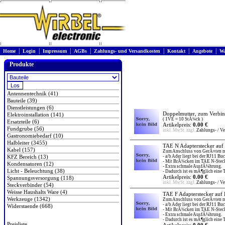
|
|
|
|
|
|
|
Home
Login
Impressum
AGBs
Zahlungs- und Versandkosten
Kontakt
Angebote
Wa
Produkte
Antennentechnik (41)
Bauteile (39)
Dienstleistungen (6)
Doppelmutter, zum Verbi
Elektroinstallation (141)
( 1VE = 10 StÃ¼ck )
Ersatzteile (6)
Artikelpreis:
0.00 €
Fundgrube (56)
inkl. MwSt. zzgl.
Zahlungs- / V
Gastronomiebedarf (10)
Halbleiter (3455)
TAE N Adapterstecker auf
Kabel (157)
Zum Anschluss von GerÃ¤ten m
KFZ Bereich (13)
- a/b Ader liegt bei der RJ11 Buc
- Mit BrÃ¼cken im TAE N-Stecke
Kondensatoren (12)
- Extra schmale AusfÃ¼hrung.
Licht - Beleuchtung (38)
- Dadurch ist es mÃ¶glich eine 
Artikelpreis:
0.00 €
Spannungsversorgung (118)
inkl. MwSt. zzgl.
Zahlungs- / V
Steckverbinder (54)
Weisse Haushalts Ware (4)
TAE F Adapterstecker auf
Werkzeuge (1342)
Zum Anschluss von GerÃ¤ten m
- a/b Ader liegt bei der RJ11 Buc
Widerstaende (668)
- Mit BrÃ¼cken im TAE N-Stecke
- Extra schmale AusfÃ¼hrung.
- Dadurch ist es mÃ¶glich eine 
Preisliste