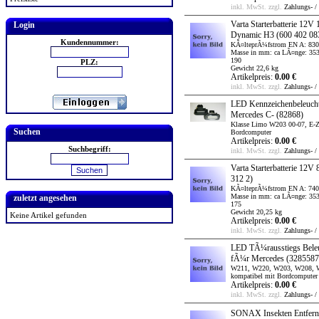
inkl. MwSt. zzgl.
Zahlungs- /
Varta Starterbatterie 12V 
Login
Dynamic H3
(600 402 08
Kundennummer:
KÃ¤lteprÃ¼fstrom EN A: 830
Masse in mm: ca LÃ¤nge: 353
190
PLZ:
Gewicht 22,6 kg
Artikelpreis:
0.00 €
inkl. MwSt. zzgl.
Zahlungs- /
LED Kennzeichenbeleuch
Mercedes C-
(82868)
Klasse Limo W203 00-07, E-Z
Suchen
Bordcomputer
Artikelpreis:
0.00 €
Suchbegriff:
inkl. MwSt. zzgl.
Zahlungs- /
Varta Starterbatterie 12V
312 2)
KÃ¤lteprÃ¼fstrom EN A: 740
Masse in mm: ca LÃ¤nge: 353
zuletzt angesehen
175
Gewicht 20,25 kg
Keine Artikel gefunden
Artikelpreis:
0.00 €
inkl. MwSt. zzgl.
Zahlungs- /
LED TÃ¼rausstiegs Bele
fÃ¼r Mercedes
(3285587
W211, W220, W203, W208, W
kompatibel mit Bordcomputer
Artikelpreis:
0.00 €
inkl. MwSt. zzgl.
Zahlungs- /
SONAX Insekten Entferne