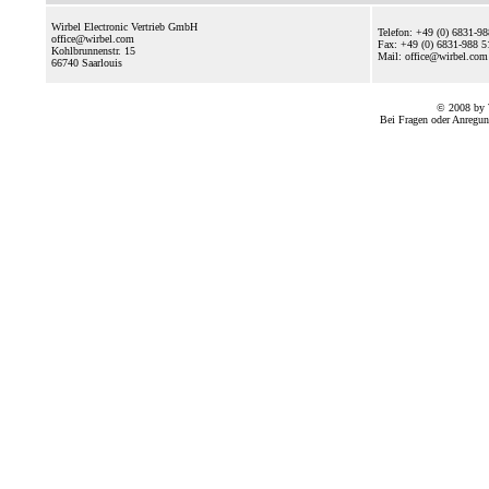
Wirbel Electronic Vertrieb GmbH
Telefon: +49 (0) 6831-9
office@wirbel.com
Fax: +49 (0) 6831-988 5
Kohlbrunnenstr. 15
Mail: office@wirbel.c
66740
Saarlouis
© 2008 by 
Bei Fragen oder Anregun