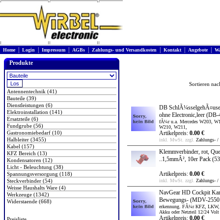
|
|
|
|
|
|
|
Home
Login
Impressum
AGBs
Zahlungs- und Versandkosten
Kontakt
Angebote
Wa
Produkte
Sortieren na
Antennentechnik (41)
Bauteile (39)
Dienstleistungen (6)
DB SchlÃ¼sselgehÃ¤use E
Elektroinstallation (141)
ohne Electronic,leer
(DB-
Ersatzteile (6)
fÃ¼r u.a. Mercedes W203, W
Fundgrube (56)
W210, W211,
Gastronomiebedarf (10)
Artikelpreis:
0.00 €
Halbleiter (3455)
inkl. MwSt. zzgl.
Zahlungs- /
Kabel (157)
Klemmverbinder, rot, Que
KFZ Bereich (13)
..1,5mmÂ², 10er Pack
(53
Kondensatoren (12)
Licht - Beleuchtung (38)
Artikelpreis:
0.00 €
Spannungsversorgung (118)
Steckverbinder (54)
inkl. MwSt. zzgl.
Zahlungs- /
Weisse Haushalts Ware (4)
NavGear HD Cockpit Kam
Werkzeuge (1342)
Bewegungs-
(MDV-2550
Widerstaende (668)
erkennung. FÃ¼r KFZ, LKW, 
Akku oder Netzteil 12/24 Volt
Artikelpreis:
0.00 €
Preisliste