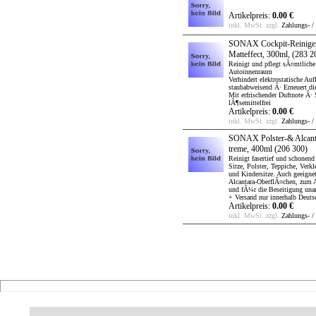
Artikelpreis:
0.00 €
inkl. MwSt. zzgl.
Zahlungs- /
SONAX Cockpit-Reiniger
Matteffect, 300ml,
(283 2
Reinigt und pflegt sÃ¤mtliche
Autoinnenraum
Verhindert elektrostatische Au
staubabweisend Â· Erneuert di
Mit erfrischender Duftnote Â· 
lÃ¶semittelfrei
Artikelpreis:
0.00 €
inkl. MwSt. zzgl.
Zahlungs- /
SONAX Polster-& Alcanta
treme, 400ml
(206 300)
Reinigt fasertief und schonend 
Sitze, Polster, Teppiche, Ver
und Kindersitze. Auch geeigne
Alcantara-OberflÃ¤chen, zum 
und fÃ¼r die Beseitigung un
+ Versand nur innerhalb Deuts
Artikelpreis:
0.00 €
inkl. MwSt. zzgl.
Zahlungs- /