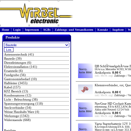
|
|
|
|
|
|
|
Home
Login
Impressum
AGBs
Zahlungs- und Versandkosten
Kontakt
Angebote
Wa
Produkte
Antennentechnik (41)
Bauteile (39)
Dienstleistungen (6)
DB SchlÃ¼sselgehÃ¤use Ers
Elektroinstallation (141)
fÃ¼r u.a. Mercedes W203, W1
Ersatzteile (6)
Artikelpreis:
0.00 €
Fundgrube (56)
inkl. MwSt. zzgl.
Zahlungs- / V
Gastronomiebedarf (10)
Halbleiter (3455)
Klemmverbinder, rot, Quer
Kabel (157)
KFZ Bereich (13)
Artikelpreis:
0.00 €
Kondensatoren (12)
inkl. MwSt. zzgl.
Zahlungs- / V
Licht - Beleuchtung (38)
Spannungsversorgung (118)
NavGear HD Cockpit Kam
erkennung. FÃ¼r KFZ, LKW, Boo
Steckverbinder (54)
Akku oder Netzteil 12/24 Volt
Weisse Haushalts Ware (4)
Artikelpreis:
0.00 €
Werkzeuge (1342)
inkl. MwSt. zzgl.
Zahlungs- / V
Widerstaende (668)
Varta Starterbatterie 12V
KÃ¤lteprÃ¼fstrom EN A: 830,
Masse in mm: ca LÃ¤nge: 353, 
Preisliste