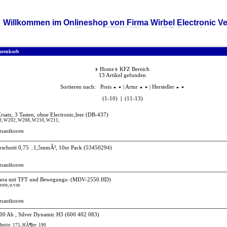
Willkommen im Onlineshop von Firma Wirbel Electronic Ve
renkorb
Home
KFZ Bereich
13 Artikel gefunden
Sortieren nach: Preis
| Artnr
| Hersteller
(1-10)
|
(11-13)
atz, 3 Tasten, ohne Electronic,leer
(DB-437)
68, W202, W208, W210, W211,
ersandkosten
schnitt 0,75 ..1,5mmÂ², 10er Pack
(53450294)
ersandkosten
era mit TFT und Bewegungs-
(MDV-2550.HD)
te, u.v.m.
ersandkosten
 100 Ah , Silver Dynamic H3
(600 402 083)
Breite: 175, HÃ¶he: 190