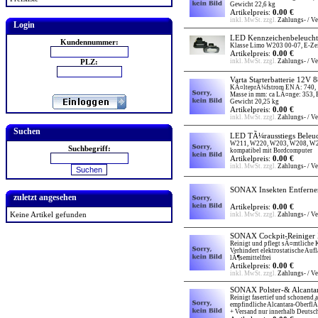
Gewicht 22,6 kg
Artikelpreis:
0.00 €
inkl. MwSt. zzgl.
Zahlungs- / V
Login
LED Kennzeichenbeleucht
Kundennummer:
Klasse Limo W203 00-07, E-Zei
Artikelpreis:
0.00 €
PLZ:
inkl. MwSt. zzgl.
Zahlungs- / V
Varta Starterbatterie 12V 
KÃ¤lteprÃ¼fstrom EN A: 740,
Masse in mm: ca LÃ¤nge: 353, 
Gewicht 20,25 kg
Artikelpreis:
0.00 €
inkl. MwSt. zzgl.
Zahlungs- / V
Suchen
LED TÃ¼rausstiegs Beleu
W211, W220, W203, W208, W2
Suchbegriff:
kompatibel mit Bordcomputer
Artikelpreis:
0.00 €
inkl. MwSt. zzgl.
Zahlungs- / V
SONAX Insekten Entferne
zuletzt angesehen
Artikelpreis:
0.00 €
Keine Artikel gefunden
inkl. MwSt. zzgl.
Zahlungs- / V
SONAX Cockpit-Reiniger X
Reinigt und pflegt sÃ¤mtliche 
Verhindert elektrostatische Au
lÃ¶semittelfrei
Artikelpreis:
0.00 €
inkl. MwSt. zzgl.
Zahlungs- / V
SONAX Polster-& Alcantar
Reinigt fasertief und schonend 
empfindliche Alcantara-Oberfl
+ Versand nur innerhalb Deutsc