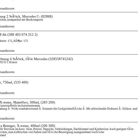
ersandkosten
ung 2 StÃ¼ck, Mercedes C-
(82868)
chen, kompatibel mit Bordcomputer
ersandkosten
88 Ah
(588 403 074 312 2)
Breite: 175, HÃ¶he: 175
ersandkosten
chtung 4 StÃ¼ck, fÃ¼r Mercedes
(328558741242)
02 E C Klasse
ersandkosten
r, 750ml,
(533 400)
ersandkosten
-treme, Matteffect, 300ml,
(283 200)
Kunststoffteile im Autoinnenraum
fladung Â· Wirkt staubabweisend Â· Erneuert die CockpitoberflÃ¤che Â· Mit erfrischender Duftnote Â· Silikon- und
ersandkosten
a Reiniger, X-treme, 400ml
(206 300)
alle Textilien im Auto: Sitze, Polster, Teppiche, Verkleidungen, Dachhimmel und Kindersitze. Auch geeignet fÃ¼r
Ã¤chen, zum Auffrischen von Farben und fÃ¼r die Beseitigung unangenehmer GerÃ¼che
hland