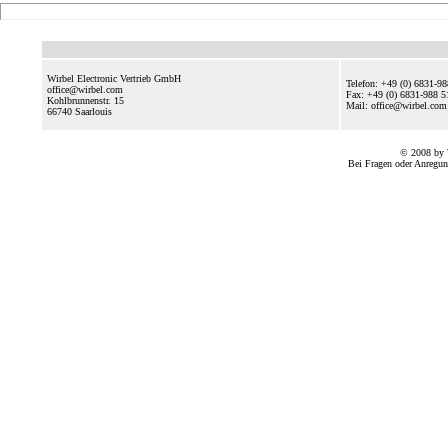
Wirbel Electronic Vertrieb GmbH
Telefon: +49 (0) 6831-9
office@wirbel.com
Fax: +49 (0) 6831-988 5
Kohlbrunnenstr. 15
Mail: office@wirbel.c
66740
Saarlouis
© 2008 by 
Bei Fragen oder Anregun