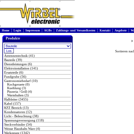
|
|
|
|
|
|
|
Home
Login
Impressum
AGBs
Zahlungs- und Versandkosten
Kontakt
Angebote
Wa
Produkte
Sortieren na
Antennentechnik (41)
Bauteile (39)
Dienstleistungen (6)
Elektroinstallation (141)
Ersatzteile (6)
Fundgrube (56)
Gastronomiebedarf (10)
Kochgeraete (0)
Kuehlung (3)
Pizzeria / Grill (4)
Warmhalten (3)
Halbleiter (3455)
Kabel (157)
KFZ Bereich (13)
Kondensatoren (12)
Licht - Beleuchtung (38)
Spannungsversorgung (118)
Steckverbinder (54)
Weisse Haushalts Ware (4)
Werkzeuge (1342)