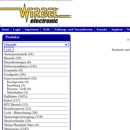
|
|
|
|
|
|
|
Home
Login
Impressum
AGBs
Zahlungs- und Versandkosten
Kontakt
Angebote
Wa
Produkte
Sortieren na
Antennentechnik (41)
Bauteile (39)
Dienstleistungen (6)
Elektroinstallation (141)
Ersatzteile (6)
Fundgrube (56)
Gastronomiebedarf (10)
Kochgeraete (0)
Kuehlung (3)
Pizzeria / Grill (4)
Warmhalten (3)
Halbleiter (3455)
Kabel (157)
KFZ Bereich (13)
Kondensatoren (12)
Licht - Beleuchtung (38)
Spannungsversorgung (118)
Steckverbinder (54)
Weisse Haushalts Ware (4)
Werkzeuge (1342)