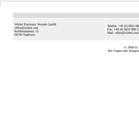
Wirbel Electronic Vertrieb GmbH
Telefon: +49 (0) 6831-9
office@wirbel.com
Fax: +49 (0) 6831-988 5
Kohlbrunnenstr. 15
Mail: office@wirbel.c
66740
Saarlouis
© 2008 by 
Bei Fragen oder Anregun