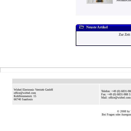
Metallschi
Neuste Artikel
Zur Zeit
Wirbel Electronic Vertrieb GmbH
Telefon: +49 (0) 6831-9
office@wirbel.com
Fax: +49 (0) 6831-988 5
Kohlbrunnenstr. 15
Mail: office@wirbel.c
66740
Saarlouis
© 2008 by 
Bei Fragen oder Anregun