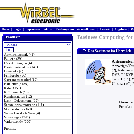
|
|
|
|
|
|
|
Home
Login
Impressum
AGBs
Zahlungs- und Versandkosten
Kontakt
Angebote
Wa
Business Computing for
Produkte
Das Sortiment im Überblick
Antennentechnik (41)
Bauteile (39)
Antennentech
Dienstleistungen (6)
Abzweiger/Vert
Elektroinstallation (141)
(2)
,
Antennenst
Ersatzteile (6)
DVB-T / DVB-
Fundgrube (56)
Technik (14)
,
V
Gastronomiebedarf (10)
Umsetzer (0)
,
Z
Halbleiter (3455)
Kabel (157)
KFZ Bereich (13)
Kondensatoren (12)
Licht - Beleuchtung (38)
Dienstlei
Spannungsversorgung (118)
Fremdanbie
Steckverbinder (54)
Weisse Haushalts Ware (4)
Werkzeuge (1342)
Widerstaende (668)
Preisliste