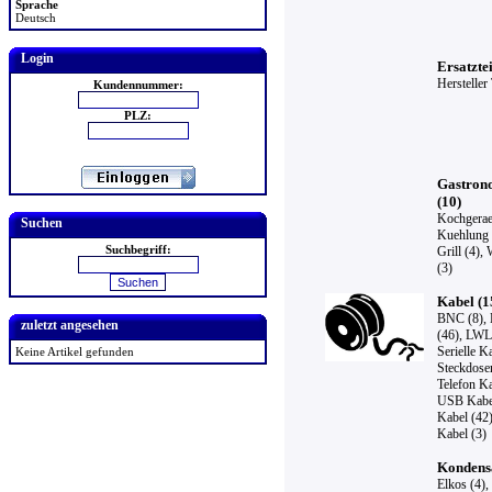
Sprache
Deutsch
Login
Ersatztei
Hersteller
Kundennummer:
PLZ:
Gastron
(10)
Kochgerae
Suchen
Kuehlung 
Suchbegriff:
Grill (4)
,
(3)
Kabel (1
BNC (8)
,
zuletzt angesehen
(46)
,
LWL 
Serielle K
Keine Artikel gefunden
Steckdosen
Telefon Ka
USB Kabel
Kabel (42
Kabel (3)
Kondensa
Elkos (4)
,