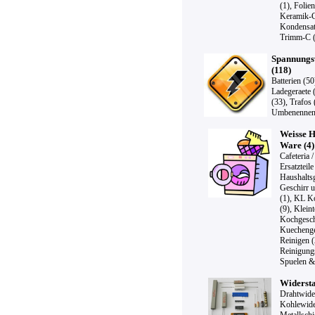
(1)
,
Folien
Keramik-C
Kondensat
Trimm-C (
Spannungs
(118)
Batterien (50
Ladegeraete 
(33)
,
Trafos 
Umbenennen
Weisse H
Ware (4)
Cafeteria 
Ersatzteile
Haushaltsg
Geschirr 
(1)
,
KL Ko
(9)
,
Kleint
Kochgesch
Kuechenge
Reinigen (
Reinigungs
Spuelen &
Widersta
Drahtwide
Kohlewide