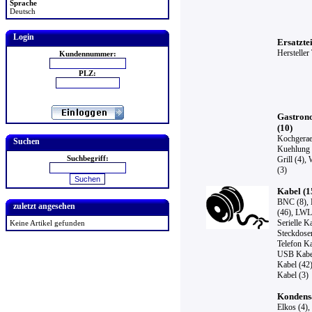
Sprache
Deutsch
Login
Ersatztei
Hersteller
Kundennummer:
PLZ:
Gastron
(10)
Kochgerae
Suchen
Kuehlung 
Suchbegriff:
Grill (4)
,
(3)
Kabel (1
BNC (8)
,
zuletzt angesehen
(46)
,
LWL 
Serielle K
Keine Artikel gefunden
Steckdosen
Telefon Ka
USB Kabel
Kabel (42
Kabel (3)
Kondensa
Elkos (4)
,