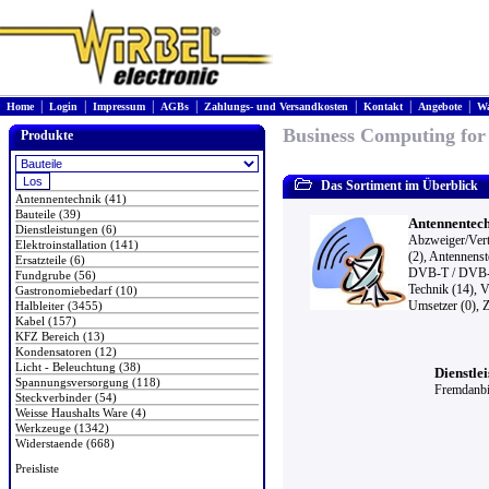
|
|
|
|
|
|
|
Home
Login
Impressum
AGBs
Zahlungs- und Versandkosten
Kontakt
Angebote
Wa
Business Computing for
Produkte
Das Sortiment im Überblick
Antennentechnik (41)
Bauteile (39)
Antennentech
Dienstleistungen (6)
Abzweiger/Vert
Elektroinstallation (141)
(2)
,
Antennenst
Ersatzteile (6)
DVB-T / DVB-
Fundgrube (56)
Technik (14)
,
V
Gastronomiebedarf (10)
Umsetzer (0)
,
Z
Halbleiter (3455)
Kabel (157)
KFZ Bereich (13)
Kondensatoren (12)
Licht - Beleuchtung (38)
Dienstlei
Spannungsversorgung (118)
Fremdanbie
Steckverbinder (54)
Weisse Haushalts Ware (4)
Werkzeuge (1342)
Widerstaende (668)
Preisliste