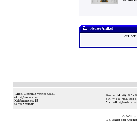
Metallschi
Neuste Artikel
Zur Zeit
Wirbel Electronic Vertrieb GmbH
Telefon: +49 (0) 6831-9
office@wirbel.com
Fax: +49 (0) 6831-988 5
Kohlbrunnenstr. 15
Mail: office@wirbel.c
66740
Saarlouis
© 2008 by 
Bei Fragen oder Anregun