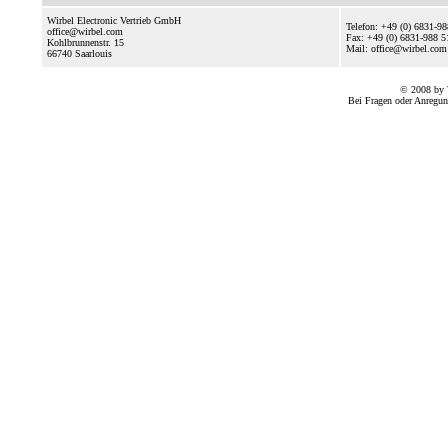
Wirbel Electronic Vertrieb GmbH
Telefon: +49 (0) 6831-9
office@wirbel.com
Fax: +49 (0) 6831-988 5
Kohlbrunnenstr. 15
Mail: office@wirbel.com
66740
Saarlouis
© 2008 by 
Bei Fragen oder Anregun