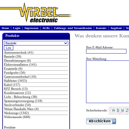
|
|
|
|
|
|
|
Home
Login
Impressum
AGBs
Zahlungs- und Versandkosten
Kontakt
Angebote
Wa
Was denken unsere Ku
Produkte
Ihre E-Mail Adresse:
Antennentechnik (41)
Bauteile (39)
Ihre Mitteilung:
Dienstleistungen (6)
Elektroinstallation (141)
Ersatzteile (6)
Fundgrube (56)
Gastronomiebedarf (10)
Halbleiter (3455)
Kabel (157)
KFZ Bereich (13)
Kondensatoren (12)
Licht - Beleuchtung (38)
Spannungsversorgung (118)
Steckverbinder (54)
Weisse Haushalts Ware (4)
Sicherheitscode:
Werkzeuge (1342)
Widerstaende (668)
Preisliste