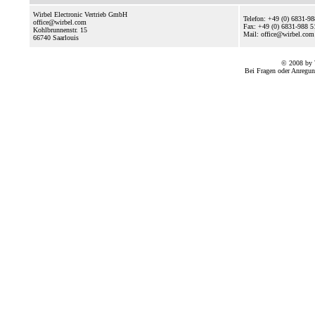
Wirbel Electronic Vertrieb GmbH
Telefon: +49 (0) 6831-9
office@wirbel.com
Fax: +49 (0) 6831-988 5
Kohlbrunnenstr. 15
Mail: office@wirbel.com
66740
Saarlouis
© 2008 by 
Bei Fragen oder Anregun