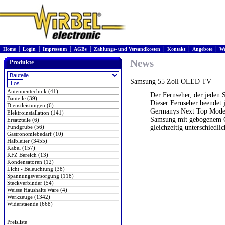
|
|
|
|
|
|
|
Home
Login
Impressum
AGBs
Zahlungs- und Versandkosten
Kontakt
Angebote
Wa
News
Produkte
Samsung 55 Zoll OLED TV
Antennentechnik (41)
Der Fernseher, der jeden 
Bauteile (39)
Dieser Fernseher beendet 
Dienstleistungen (6)
Germanys Next Top Model,
Elektroinstallation (141)
Samsung mit gebogenem O
Ersatzteile (6)
Fundgrube (56)
gleichzeitig unterschiedli
Gastronomiebedarf (10)
Halbleiter (3455)
Kabel (157)
KFZ Bereich (13)
Kondensatoren (12)
Licht - Beleuchtung (38)
Spannungsversorgung (118)
Steckverbinder (54)
Weisse Haushalts Ware (4)
Werkzeuge (1342)
Widerstaende (668)
Preisliste