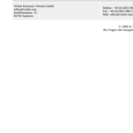
Wirbel Electronic Vertrieb GmbH
Telefon: +49 (0) 6831-9
office@wirbel.com
Fax: +49 (0) 6831-988 5
Kohlbrunnenstr. 15
Mail: office@wirbel.com
66740
Saarlouis
© 2008 by 
Bei Fragen oder Anregun