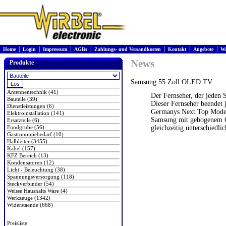
|
|
|
|
|
|
|
Home
Login
Impressum
AGBs
Zahlungs- und Versandkosten
Kontakt
Angebote
Wa
News
Produkte
Samsung 55 Zoll OLED TV
Antennentechnik (41)
Der Fernseher, der jeden 
Bauteile (39)
Dieser Fernseher beendet 
Dienstleistungen (6)
Germanys Next Top Model,
Elektroinstallation (141)
Samsung mit gebogenem O
Ersatzteile (6)
Fundgrube (56)
gleichzeitig unterschiedli
Gastronomiebedarf (10)
Halbleiter (3455)
Kabel (157)
KFZ Bereich (13)
Kondensatoren (12)
Licht - Beleuchtung (38)
Spannungsversorgung (118)
Steckverbinder (54)
Weisse Haushalts Ware (4)
Werkzeuge (1342)
Widerstaende (668)
Preisliste