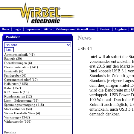
|
|
|
|
|
|
|
Home
Login
Impressum
AGBs
Zahlungs- und Versandkosten
Kontakt
Angebote
Wa
News
Produkte
USB 3.1
Antennentechnik (41)
Intel will ab sofort die 
Bauteile (39)
voneinander entwickeln. E
Dienstleistungen (6)
erst 2015 auf den Markt
Elektroinstallation (141)
Intel koppelt USB 3.1 von
Ersatzteile (6)
Fundgrube (56)
Standards in Zukunft getr
Gastronomiebedarf (10)
Standards je eigene Logos
Halbleiter (3455)
dem diesjährigen »Intel D
Kabel (157)
wird die Bandbreite mit 
KFZ Bereich (13)
verdoppelt, USB Power De
Kondensatoren (12)
100 Watt auf. Durch die E
Licht - Beleuchtung (38)
Zukunft auch möglich, US
Spannungsversorgung (118)
Steckverbinder (54)
entwickeln, auch USB 3.1-
Weisse Haushalts Ware (4)
demnach denkbar.
Werkzeuge (1342)
Widerstaende (668)
Preisliste