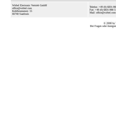
Wirbel Electronic Vertrieb GmbH
Telefon: +49 (0) 6831-9
office@wirbel.com
Fax: +49 (0) 6831-988 5
Kohlbrunnenstr. 15
Mail: office@wirbel.com
66740
Saarlouis
© 2008 by 
Bei Fragen oder Anregun