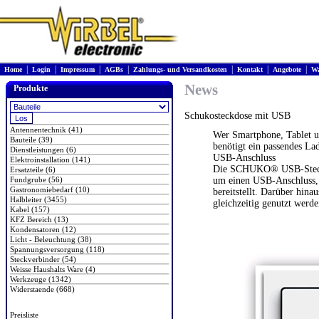
|
|
|
|
|
|
|
Home
Login
Impressum
AGBs
Zahlungs- und Versandkosten
Kontakt
Angebote
Wa
News
Produkte
Schukosteckdose mit USB
Antennentechnik (41)
Wer Smartphone, Tablet u
Bauteile (39)
benötigt ein passendes La
Dienstleistungen (6)
USB-Anschluss
Elektroinstallation (141)
Die SCHUKO® USB-Steckdo
Ersatzteile (6)
Fundgrube (56)
um einen USB-Anschluss, 
Gastronomiebedarf (10)
bereitstellt. Darüber hin
Halbleiter (3455)
gleichzeitig genutzt werde
Kabel (157)
KFZ Bereich (13)
Kondensatoren (12)
Licht - Beleuchtung (38)
Spannungsversorgung (118)
Steckverbinder (54)
Weisse Haushalts Ware (4)
Werkzeuge (1342)
Widerstaende (668)
Preisliste