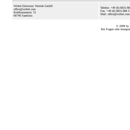
Wirbel Electronic Vertrieb GmbH
Telefon: +49 (0) 6831-9
office@wirbel.com
Fax: +49 (0) 6831-988 5
Kohlbrunnenstr. 15
Mail: office@wirbel.com
66740
Saarlouis
© 2008 by 
Bei Fragen oder Anregun