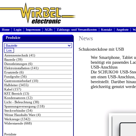
|
|
|
|
|
|
|
Home
Login
Impressum
AGBs
Zahlungs- und Versandkosten
Kontakt
Angebote
Wa
News
Produkte
Schukosteckdose mit USB
Antennentechnik (41)
Wer Smartphone, Tablet u
Bauteile (39)
benötigt ein passendes La
Dienstleistungen (6)
USB-Anschluss
Elektroinstallation (141)
Die SCHUKO® USB-Steckdo
Ersatzteile (6)
Fundgrube (56)
um einen USB-Anschluss, 
Gastronomiebedarf (10)
bereitstellt. Darüber hin
Halbleiter (3455)
gleichzeitig genutzt werde
Kabel (157)
KFZ Bereich (13)
Kondensatoren (12)
Licht - Beleuchtung (38)
Spannungsversorgung (118)
Steckverbinder (54)
Weisse Haushalts Ware (4)
Werkzeuge (1342)
Widerstaende (668)
Preisliste