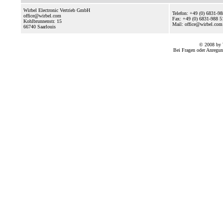
Wirbel Electronic Vertrieb GmbH
Telefon: +49 (0) 6831-9
office@wirbel.com
Fax: +49 (0) 6831-988 5
Kohlbrunnenstr. 15
Mail: office@wirbel.com
66740
Saarlouis
© 2008 by 
Bei Fragen oder Anregun